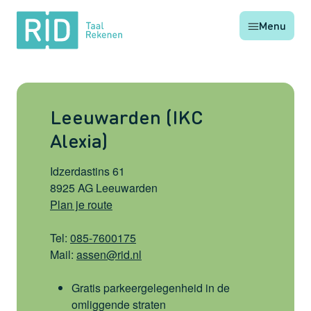
RID
Menu
Taal
Rekenen
Leeuwarden (IKC
Alexia)
Idzerdastins 61
8925 AG Leeuwarden
Plan je route
Tel:
085-7600175
Mail:
assen@rid.nl
Gratis parkeergelegenheid in de
omliggende straten