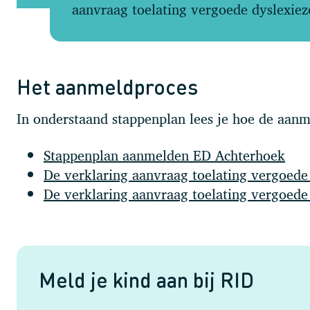
aanvraag toelating vergoede dyslexiez
Het aanmeldproces
In onderstaand stappenplan lees je hoe de aanm
Stappenplan aanmelden ED Achterhoek
De verklaring aanvraag toelating vergoede
De verklaring aanvraag toelating vergoede
Meld je kind aan bij RID