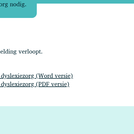
org nodig.
elding verloopt.
 dyslexiezorg (Word versie)
 dyslexiezorg (PDF versie)