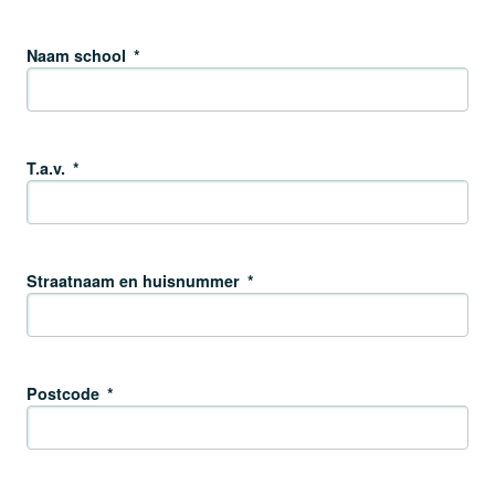
Naam school
*
T.a.v.
*
Straatnaam en huisnummer
*
Postcode
*