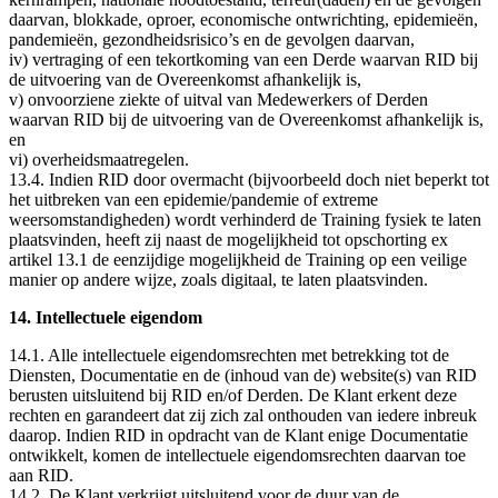
daarvan, blokkade, oproer, economische ontwrichting, epidemieën,
pandemieën, gezondheidsrisico’s en de gevolgen daarvan,
iv) vertraging of een tekortkoming van een Derde waarvan RID bij
de uitvoering van de Overeenkomst afhankelijk is,
v) onvoorziene ziekte of uitval van Medewerkers of Derden
waarvan RID bij de uitvoering van de Overeenkomst afhankelijk is,
en
vi) overheidsmaatregelen.
13.4. Indien RID door overmacht (bijvoorbeeld doch niet beperkt tot
het uitbreken van een epidemie/pandemie of extreme
weersomstandigheden) wordt verhinderd de Training fysiek te laten
plaatsvinden, heeft zij naast de mogelijkheid tot opschorting ex
artikel 13.1 de eenzijdige mogelijkheid de Training op een veilige
manier op andere wijze, zoals digitaal, te laten plaatsvinden.
14. Intellectuele eigendom
14.1. Alle intellectuele eigendomsrechten met betrekking tot de
Diensten, Documentatie en de (inhoud van de) website(s) van RID
berusten uitsluitend bij RID en/of Derden. De Klant erkent deze
rechten en garandeert dat zij zich zal onthouden van iedere inbreuk
daarop. Indien RID in opdracht van de Klant enige Documentatie
ontwikkelt, komen de intellectuele eigendomsrechten daarvan toe
aan RID.
14.2. De Klant verkrijgt uitsluitend voor de duur van de