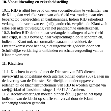
10. Vooruitbetaling en zekerheidstelling
10.1. RID is altijd bevoegd om een vooruitbetaling te verlangen van
de Klant, dan wel elke vorm van zekerheid waaronder, maar niet
beperkt tot, pandrechten en bankgaranties. Indien RID zekerheid
verlangt in de vorm van een (stil) pandrecht, verplicht de Klant zich
ertoe een akte tot vestiging van het pandrecht te ondertekenen.
10.2. Indien RID de door haar verlangde betalingen of zekerheid
niet krijgt, is RID bevoegd haar verplichtingen op te schorten en,
indien de Klant ook na sommatie daaraan niet voldoet, de
Overeenkomst voor het nog niet uitgevoerde gedeelte door een
Schriftelijke verklaring te ontbinden en schadevergoeding van de
Klant te vorderen.
11. Klachten
11.1. Klachten in verband met de Diensten van RID dienen
onverwijld na ontdekking doch uiterlijk binnen dertig (30) Dagen na
de levering van de Diensten Schriftelijk en onder opgave van
redenen bij de klachtenfunctionaris van RID te worden gemeld via
r.reij@rid.nl
of Jansbinnensingel 1, 6811 AJ Arnhem.
11.2. Rechtsvorderingen moeten binnen één (1) jaar na het tijdig
indienen van de klacht op straffe van verval door de Klant
aanhangig worden gemaakt.