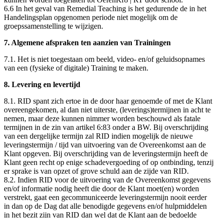
6.6 In het geval van Remedial Teaching is het gedurende de in het
Handelingsplan opgenomen periode niet mogelijk om de
groepssamenstelling te wijzigen.
7. Algemene afspraken ten aanzien van Trainingen
7.1. Het is niet toegestaan om beeld, video- en/of geluidsopnames
van een (fysieke of digitale) Training te maken.
8. Levering en levertijd
8.1. RID spant zich ertoe in de door haar genoemde of met de Klant
overeengekomen, al dan niet uiterste, (leverings)termijnen in acht te
nemen, maar deze kunnen nimmer worden beschouwd als fatale
termijnen in de zin van artikel 6:83 onder a BW. Bij overschrijding
van een dergelijke termijn zal RID indien mogelijk de nieuwe
leveringstermijn / tijd van uitvoering van de Overeenkomst aan de
Klant opgeven. Bij overschrijding van de leveringstermijn heeft de
Klant geen recht op enige schadevergoeding of op ontbinding, tenzij
er sprake is van opzet of grove schuld aan de zijde van RID.
8.2. Indien RID voor de uitvoering van de Overeenkomst gegevens
en/of informatie nodig heeft die door de Klant moet(en) worden
verstrekt, gaat een gecommuniceerde leveringstermijn nooit eerder
in dan op de Dag dat alle benodigde gegevens en/of hulpmiddelen
in het bezit zijn van RID dan wel dat de Klant aan de bedoelde