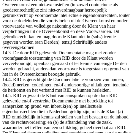
Overeenkomst een niet-exclusief en (in zowel contractuele als
goederenrechtelijke zin) niet-overdraagbaar herroepelijk
gebruiksrecht op voornoemde intellectuele eigendomsrechten, louter
voor de doeleinden die voortvloeien uit de Overeenkomst en onder
voorwaarde van volledige nakoming door de Klant van haar
verplichtingen uit de Overeenkomst en deze Voorwaarden. Dit
gebruiksrecht kan en mag door de Klant niet in (sub-)licentie
gegeven worden (aan Derden), tenzij Schriftelijk anders
overeengekomen.
14.3. De door RID geleverde Documentatie mag niet zonder
voorafgaande toestemming van RID door de Klant worden
verveelvoudigd, openbaar gemaakt of ter kennis van enige Derden
worden gebracht, anders dan voor zover is toegestaan op grond van
het in de Overeenkomst beoogde gebruik.
14.4. RID is gerechtigd de Documentatie te voorzien van namen,
(beeld)merken, coderingen en/of andersoortige uitlatingen, teneinde
de herkomst en het verband met RID te kunnen herleiden.
14.5. RID vrijwaart de Klant van aanspraken op de door RID
geleverde en/of verstrekte Documentatie met betrekking tot
aanspraken op grond van inbreuk(en) op intellectuele
eigendomsrechten die in Nederland geldig zijn, mits de Klant (a)
RID onmiddellijk in kennis zal stellen van het bestaan en de inhoud
van de rechtsvordering; en (b) de afhandeling van de zaak,
waaronder het treffen van een schikking, geheel overlaat aan RID.
De Klant zal daartoe volledige medewerking verlenen aan de nodige