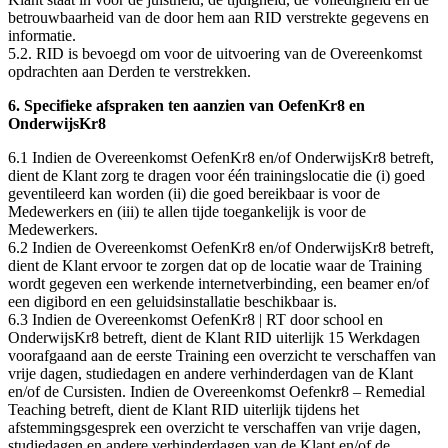
betrouwbaarheid van de door hem aan RID verstrekte gegevens en
informatie.
5.2. RID is bevoegd om voor de uitvoering van de Overeenkomst
opdrachten aan Derden te verstrekken.
6. Specifieke afspraken ten aanzien van OefenKr8 en
OnderwijsKr8
6.1 Indien de Overeenkomst OefenKr8 en/of OnderwijsKr8 betreft,
dient de Klant zorg te dragen voor één trainingslocatie die (i) goed
geventileerd kan worden (ii) die goed bereikbaar is voor de
Medewerkers en (iii) te allen tijde toegankelijk is voor de
Medewerkers.
6.2 Indien de Overeenkomst OefenKr8 en/of OnderwijsKr8 betreft,
dient de Klant ervoor te zorgen dat op de locatie waar de Training
wordt gegeven een werkende internetverbinding, een beamer en/of
een digibord en een geluidsinstallatie beschikbaar is.
6.3 Indien de Overeenkomst OefenKr8 | RT door school en
OnderwijsKr8 betreft, dient de Klant RID uiterlijk 15 Werkdagen
voorafgaand aan de eerste Training een overzicht te verschaffen van
vrije dagen, studiedagen en andere verhinderdagen van de Klant
en/of de Cursisten. Indien de Overeenkomst Oefenkr8 – Remedial
Teaching betreft, dient de Klant RID uiterlijk tijdens het
afstemmingsgesprek een overzicht te verschaffen van vrije dagen,
studiedagen en andere verhinderdagen van de Klant en/of de