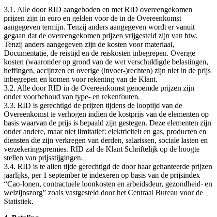
3.1. Alle door RID aangeboden en met RID overeengekomen
prijzen zijn in euro en gelden voor de in de Overeenkomst
aangegeven termijn. Tenzij anders aangegeven wordt er vanuit
gegaan dat de overeengekomen prijzen vrijgesteld zijn van btw.
Tenzij anders aangegeven zijn de kosten voor materiaal,
Documentatie, de reistijd en de reiskosten inbegrepen. Overige
kosten (waaronder op grond van de wet verschuldigde belastingen,
heffingen, accijnzen en overige (invoer-)rechten) zijn niet in de prijs
inbegrepen en komen voor rekening van de Klant.
3.2. Alle door RID in de Overeenkomst genoemde prijzen zijn
onder voorbehoud van type- en rekenfouten.
3.3. RID is gerechtigd de prijzen tijdens de looptijd van de
Overeenkomst te verhogen indien de kostprijs van de elementen op
basis waarvan de prijs is bepaald zijn gestegen. Deze elementen zijn
onder andere, maar niet limitatief: elektriciteit en gas, producten en
diensten die zijn verkregen van derden, salarissen, sociale lasten en
verzekeringspremies. RID zal de Klant Schriftelijk op de hoogte
stellen van prijsstijgingen.
3.4. RID is te allen tijde gerechtigd de door haar gehanteerde prijzen
jaarlijks, per 1 september te indexeren op basis van de prijsindex
“Cao-lonen, contractuele loonkosten en arbeidsdeur, gezondheid- en
welzijnszorg” zoals vastgesteld door het Centraal Bureau voor de
Statistiek.