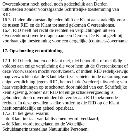
Overeenkomst noch geheel noch gedeeltelijk aan Derden
uitbesteden zonder voorafgaande Schriftelijke toestemming van
RID.
16.3. Onder alle omstandigheden blijft de Klant aansprakelijk voor
de tussen RID en de Klant tot stand gekomen Overeenkomst.
16.4. RID heeft het recht de rechten en verplichtingen uit een
Overeenkomst over te dragen aan een Derden. De Klant geeft bij
voorbaat zijn toestemming voor een dergelijke (contracts-)overname.
17. Opschorting en ontbinding
17.1. RID heeft, indien de Klant niet, niet behoorlijk of niet tijdig
voldoet aan enige verplichting die voor hem uit de Overeenkomst of
deze Voorwaarden mocht voortvloeien, of indien RID redelijkerwijs
mag verwachten dat de Klant tekort zal schieten in de nakoming van
enige verplichting jegens RID, het recht de (verdere) uitvoering van
haar verplichtingen op te schorten door middel van een Schriftelijke
kennisgeving, zonder dat RID tot enige schadevergoeding is
gehouden, doch onverminderd de verder aan RID toekomende
rechten. In deze gevallen is elke vordering die RID op de Klant
heeft onmiddellijk en geheel opeisbaar.
17.2. In het geval waarin:
– de Klant in staat van faillissement wordt verklaard;
– de Klant wordt toegelaten tot de Wettelijke
Schuldsaneringsregeling Natuurlijke Personen;