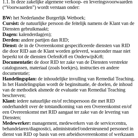
1.1. In deze zakelijke algemene verkoop- en leveringsvoorwaarden
(“Voorwaarden”) wordt verstaan onder:
BW:
het Nederlandse Burgerlijk Wetboek;
Cursist:
de natuurlijke persoon die feitelijk namens de Klant van de
Diensten gebruikmaakt;
Dagen:
kalenderdag(en);
Derden:
andere partijen dan RID;
Dienst:
de in de Overeenkomst gespecificeerde diensten van RID
die door RID aan de Klant worden geleverd, waaronder maar niet
beperkt tot de diensten OefenKr8 en OnderwijsKr8;
Documentatie:
de door RID ter zake van de Diensten verstrekte
catalogussen, materiaal (zoals boekjes), instructies en andere
documentatie;
Handelingsplan:
de inhoudelijke invulling van Remedial Teaching.
In het Handelingsplan wordt de beginsituatie, de doelen, de inhoud
van de methodiek alsmede de evaluatie van Remedial Teaching
beschreven;
Klant:
iedere natuurlijke en/of rechtspersoon die met RID
onderhandelt over de totstandkoming van een Overeenkomst en/of
een Overeenkomst met RID aangaat ter zake van de levering van
Diensten;
Medewerker:
management, medewerkers van de servicecentra,
behandelaren/diagnostici, administratief/ondersteunend personeel in
dienst van RID op basis van een arbeidsovereenkomst of werkzaam