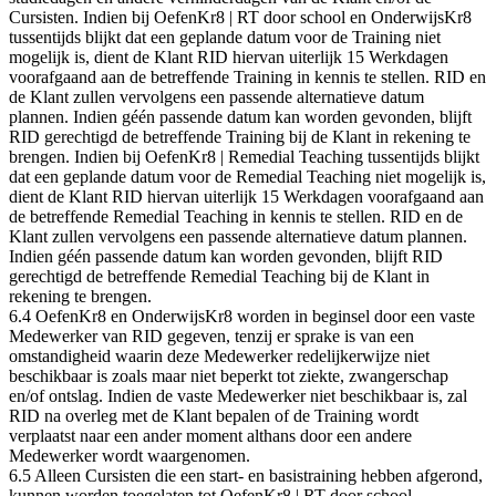
Cursisten. Indien bij OefenKr8 | RT door school en OnderwijsKr8
tussentijds blijkt dat een geplande datum voor de Training niet
mogelijk is, dient de Klant RID hiervan uiterlijk 15 Werkdagen
voorafgaand aan de betreffende Training in kennis te stellen. RID en
de Klant zullen vervolgens een passende alternatieve datum
plannen. Indien géén passende datum kan worden gevonden, blijft
RID gerechtigd de betreffende Training bij de Klant in rekening te
brengen. Indien bij OefenKr8 | Remedial Teaching tussentijds blijkt
dat een geplande datum voor de Remedial Teaching niet mogelijk is,
dient de Klant RID hiervan uiterlijk 15 Werkdagen voorafgaand aan
de betreffende Remedial Teaching in kennis te stellen. RID en de
Klant zullen vervolgens een passende alternatieve datum plannen.
Indien géén passende datum kan worden gevonden, blijft RID
gerechtigd de betreffende Remedial Teaching bij de Klant in
rekening te brengen.
6.4 OefenKr8 en OnderwijsKr8 worden in beginsel door een vaste
Medewerker van RID gegeven, tenzij er sprake is van een
omstandigheid waarin deze Medewerker redelijkerwijze niet
beschikbaar is zoals maar niet beperkt tot ziekte, zwangerschap
en/of ontslag. Indien de vaste Medewerker niet beschikbaar is, zal
RID na overleg met de Klant bepalen of de Training wordt
verplaatst naar een ander moment althans door een andere
Medewerker wordt waargenomen.
6.5 Alleen Cursisten die een start- en basistraining hebben afgerond,
kunnen worden toegelaten tot OefenKr8 | RT door school.