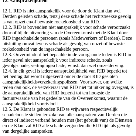
12. Aansprakelijkheid
12.1. RID is niet aansprakelijk voor de door de Klant dan wel
Derden geleden schade, tenzij deze schade het rechtstreekse gevolg
is van opzet en/of bewuste roekeloosheid van RID.
12.2. RID is bovendien niet aansprakelijk voor schade veroorzaakt
door of bij de uitvoering van de Overeenkomst met de Klant door
RID ingeschakelde personen (zoals Medewerkers of Derden). Deze
uitsluiting omvat tevens schade als gevolg van opzet of bewuste
roekeloosheid van de ingeschakelde persoon.
12.3. Onverminderd het bepaalde in de voorgaande leden is RID in
ieder geval niet aansprakelijk voor indirecte schade, zoals
gevolgschade, vertragingsschade, winst- dan wel omzetderving.
12.4. In elk geval is iedere aansprakelijkheid van RID beperkt tot
het bedrag dat wordt uitgekeerd onder de door RID gesloten
aansprakelijkheidsverzekeringspolissen. Voor zover, om welke
reden dan ook, de verzekeraar van RID niet tot uitkering overgaat, is
de aansprakelijkheid van RID beperkt tot ten hoogste de
factuurwaarde van het gedeelte van de Overeenkomst, waaruit de
aansprakelijkheid voortvloeit.
12.5. De Klant is gehouden RID te vrijwaren respectievelijk
schadeloos te stellen ter zake van alle aanspraken van Derden die
direct of indirect verband houden met (het gebruik van) de Diensten
en de Klant zal RID alle schade vergoeden die RID lijdt als gevolg
van dergelijke aanspraken.