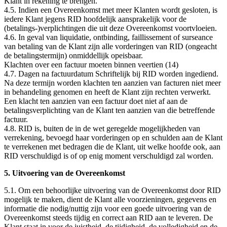
Klant in rekening te brengen.
4.5. Indien een Overeenkomst met meer Klanten wordt gesloten, is
iedere Klant jegens RID hoofdelijk aansprakelijk voor de
(betalings-)verplichtingen die uit deze Overeenkomst voortvloeien.
4.6. In geval van liquidatie, ontbinding, faillissement of surseance
van betaling van de Klant zijn alle vorderingen van RID (ongeacht
de betalingstermijn) onmiddellijk opeisbaar.
Klachten over een factuur moeten binnen veertien (14)
4.7. Dagen na factuurdatum Schriftelijk bij RID worden ingediend.
Na deze termijn worden klachten ten aanzien van facturen niet meer
in behandeling genomen en heeft de Klant zijn rechten verwerkt.
Een klacht ten aanzien van een factuur doet niet af aan de
betalingsverplichting van de Klant ten aanzien van die betreffende
factuur.
4.8. RID is, buiten de in de wet geregelde mogelijkheden van
verrekening, bevoegd haar vorderingen op en schulden aan de Klant
te verrekenen met bedragen die de Klant, uit welke hoofde ook, aan
RID verschuldigd is of op enig moment verschuldigd zal worden.
5. Uitvoering van de Overeenkomst
5.1. Om een behoorlijke uitvoering van de Overeenkomst door RID
mogelijk te maken, dient de Klant alle voorzieningen, gegevens en
informatie die nodig/nuttig zijn voor een goede uitvoering van de
Overeenkomst steeds tijdig en correct aan RID aan te leveren. De
Klant staat in voor de juistheid, de tijdigheid, de volledigheid en de