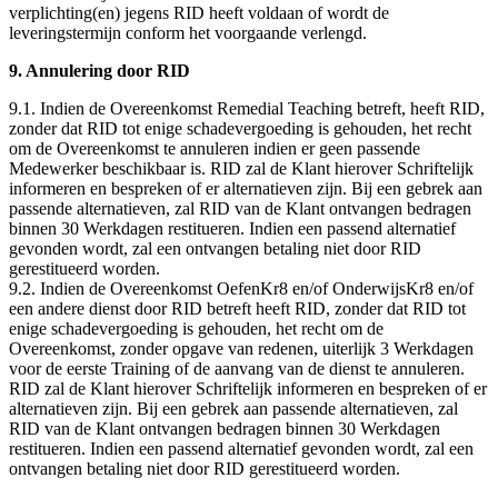
verplichting(en) jegens RID heeft voldaan of wordt de
leveringstermijn conform het voorgaande verlengd.
9. Annulering door RID
9.1. Indien de Overeenkomst Remedial Teaching betreft, heeft RID,
zonder dat RID tot enige schadevergoeding is gehouden, het recht
om de Overeenkomst te annuleren indien er geen passende
Medewerker beschikbaar is. RID zal de Klant hierover Schriftelijk
informeren en bespreken of er alternatieven zijn. Bij een gebrek aan
passende alternatieven, zal RID van de Klant ontvangen bedragen
binnen 30 Werkdagen restitueren. Indien een passend alternatief
gevonden wordt, zal een ontvangen betaling niet door RID
gerestitueerd worden.
9.2. Indien de Overeenkomst OefenKr8 en/of OnderwijsKr8 en/of
een andere dienst door RID betreft heeft RID, zonder dat RID tot
enige schadevergoeding is gehouden, het recht om de
Overeenkomst, zonder opgave van redenen, uiterlijk 3 Werkdagen
voor de eerste Training of de aanvang van de dienst te annuleren.
RID zal de Klant hierover Schriftelijk informeren en bespreken of er
alternatieven zijn. Bij een gebrek aan passende alternatieven, zal
RID van de Klant ontvangen bedragen binnen 30 Werkdagen
restitueren. Indien een passend alternatief gevonden wordt, zal een
ontvangen betaling niet door RID gerestitueerd worden.