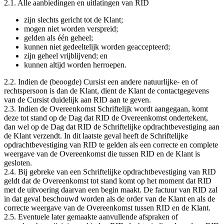
2.1. Alle aanbiedingen en uitlatingen van RID
zijn slechts gericht tot de Klant;
mogen niet worden verspreid;
gelden als één geheel;
kunnen niet gedeeltelijk worden geaccepteerd;
zijn geheel vrijblijvend; en
kunnen altijd worden herroepen.
2.2. Indien de (beoogde) Cursist een andere natuurlijke- en of
rechtspersoon is dan de Klant, dient de Klant de contactgegevens
van de Cursist duidelijk aan RID aan te geven.
2.3. Indien de Overeenkomst Schriftelijk wordt aangegaan, komt
deze tot stand op de Dag dat RID de Overeenkomst ondertekent,
dan wel op de Dag dat RID de Schriftelijke opdrachtbevestiging aan
de Klant verzendt. In dit laatste geval heeft de Schriftelijke
opdrachtbevestiging van RID te gelden als een correcte en complete
weergave van de Overeenkomst die tussen RID en de Klant is
gesloten.
2.4. Bij gebreke van een Schriftelijke opdrachtbevestiging van RID
geldt dat de Overeenkomst tot stand komt op het moment dat RID
met de uitvoering daarvan een begin maakt. De factuur van RID zal
in dat geval beschouwd worden als de order van de Klant en als de
correcte weergave van de Overeenkomst tussen RID en de Klant.
2.5. Eventuele later gemaakte aanvullende afspraken of