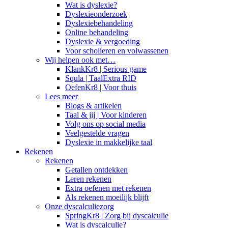
Wat is dyslexie?
Dyslexieonderzoek
Dyslexiebehandeling
Online behandeling
Dyslexie & vergoeding
Voor scholieren en volwassenen
Wij helpen ook met…
KlankKr8 | Serious game
Squla | TaalExtra RID
OefenKr8 | Voor thuis
Lees meer
Blogs & artikelen
Taal & jij | Voor kinderen
Volg ons op social media
Veelgestelde vragen
Dyslexie in makkelijke taal
Rekenen
Rekenen
Getallen ontdekken
Leren rekenen
Extra oefenen met rekenen
Als rekenen moeilijk blijft
Onze dyscalculiezorg
SpringKr8 | Zorg bij dyscalculie
Wat is dyscalculie?