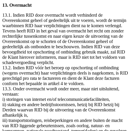
13. Overmacht
13.1. Indien RID door overmacht wordt verhinderd de
Overeenkomst geheel of gedeeltelijk uit te voeren, wordt de termijn
waarbinnen RID haar verplichtingen dient na te komen verlengd.
Tevens heeft RID in het geval van overmacht het recht om zonder
rechterlijke tussenkomst en naar eigen keuze de uitvoering van de
Overeenkomst op te schorten of de Overeenkomst geheel of
gedeeltelijk als ontbonden te beschouwen. Indien RID van deze
bevoegdheid tot opschorting of ontbinding gebruik maakt, zal RID
de Klant hierover informeren, maar is RID niet tot het voldoen van
schadevergoeding verplicht.
13.2. Indien RID vóór het beroep op opschorting of ontbinding
(wegens overmacht) haar verplichtingen deels is nagekomen, is RID
gerechtigd pro rata te factureren en dient de Klant deze facturen
conform het bepaalde in artikel 4 te voldoen.
13.3. Onder overmacht wordt onder meer, maar niet uitsluitend,
verstaan:
i) storingen van internet en/of telecommunicatiefaciliteiten,
ii) staking en andere bedrijfsstoornissen, hetzij bij RID hetzij bij
Derden waarvan RID bij de uitvoering van de Overeenkomst
afhankelijk is,
iii) transportstoringen, reisbeperkingen en andere buiten de macht
van RID liggende gebeurtenissen, zoals oorlog, natuur- en
kernrampen, nationale noodtoestand, terreur(daden) en de gevolgen