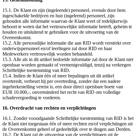
15.1. De Klant en zijn (ingeleende) personeel, evenals door hem
ingeschakelde bedrijven en hun (ingeleend) personeel, zijn
gehouden alle informatie waarvan de Klant weet of redelijkerwijs
behoort te weten dat het vertrouwelijke informatie betreft, geheim te
houden en uitsluitend te gebruiken voor de uitvoering van de
Overeenkomst.
15.2. Alle persoonlijke informatie die aan RID wordt verstrekt over
onderwijspersoneel en/of leerlingen zal door RID en haar
Medewerkers vertrouwelijk worden behandeld.
15.3. Alle als in dit artikel bedoelde informatie zal door de Klant niet
openbaar worden gemaakt of vermenigvuldigd, tenzij na verkregen
Schriftelijke toestemming van RID.
15.4. Indien de Klant één of meer bepalingen uit dit artikel
overtreedt, verbeurt hij per overtreding, zonder dat een nadere
ingebrekestelling vereist is, een door direct opeisbare boete van
EUR 10.000,-, onverminderd het recht van RID om volledige
schadevergoeding te vorderen.
16. Overdracht van rechten en verplichtingen
16.1. Zonder voorafgaande Schriftelijke toestemming van RID is het
de Klant niet toegestaan één of meer rechten en/of verplichtingen uit
de Overeenkomst geheel of gedeeltelijk over te dragen aan Derden.
16.2. De Klant zal de uitvoering van de verplichtingen uit de