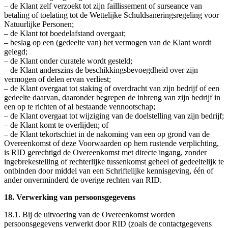
– de Klant zelf verzoekt tot zijn faillissement of surseance van
betaling of toelating tot de Wettelijke Schuldsaneringsregeling voor
Natuurlijke Personen;
– de Klant tot boedelafstand overgaat;
– beslag op een (gedeelte van) het vermogen van de Klant wordt
gelegd;
– de Klant onder curatele wordt gesteld;
– de Klant anderszins de beschikkingsbevoegdheid over zijn
vermogen of delen ervan verliest;
– de Klant overgaat tot staking of overdracht van zijn bedrijf of een
gedeelte daarvan, daaronder begrepen de inbreng van zijn bedrijf in
een op te richten of al bestaande vennootschap;
– de Klant overgaat tot wijziging van de doelstelling van zijn bedrijf;
– de Klant komt te overlijden; of
– de Klant tekortschiet in de nakoming van een op grond van de
Overeenkomst of deze Voorwaarden op hem rustende verplichting,
is RID gerechtigd de Overeenkomst met directe ingang, zonder
ingebrekestelling of rechterlijke tussenkomst geheel of gedeeltelijk te
ontbinden door middel van een Schriftelijke kennisgeving, één of
ander onverminderd de overige rechten van RID.
18. Verwerking van persoonsgegevens
18.1. Bij de uitvoering van de Overeenkomst worden
persoonsgegevens verwerkt door RID (zoals de contactgegevens