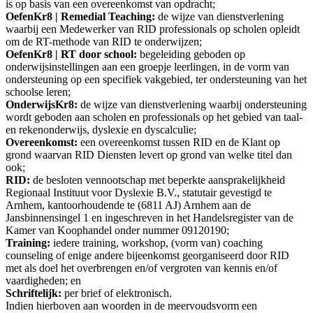
is op basis van een overeenkomst van opdracht;
OefenKr8 | Remedial Teaching:
de wijze van dienstverlening
waarbij een Medewerker van RID professionals op scholen opleidt
om de RT-methode van RID te onderwijzen;
OefenKr8 | RT door school:
begeleiding geboden op
onderwijsinstellingen aan een groepje leerlingen, in de vorm van
ondersteuning op een specifiek vakgebied, ter ondersteuning van het
schoolse leren;
OnderwijsKr8:
de wijze van dienstverlening waarbij ondersteuning
wordt geboden aan scholen en professionals op het gebied van taal-
en rekenonderwijs, dyslexie en dyscalculie;
Overeenkomst:
een overeenkomst tussen RID en de Klant op
grond waarvan RID Diensten levert op grond van welke titel dan
ook;
RID:
de besloten vennootschap met beperkte aansprakelijkheid
Regionaal Instituut voor Dyslexie B.V., statutair gevestigd te
Arnhem, kantoorhoudende te (6811 AJ) Arnhem aan de
Jansbinnensingel 1 en ingeschreven in het Handelsregister van de
Kamer van Koophandel onder nummer 09120190;
Training:
iedere training, workshop, (vorm van) coaching
counseling of enige andere bijeenkomst georganiseerd door RID
met als doel het overbrengen en/of vergroten van kennis en/of
vaardigheden; en
Schriftelijk:
per brief of elektronisch.
Indien hierboven aan woorden in de meervoudsvorm een