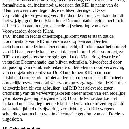
formaliteiten, en, indien nodig, toestaan dat RID in naam van de
Klant verweer voert tegen deze rechtsvorderingen. Deze
verplichting tot vrijwaring vervalt indien de inbreuk verband houdt
met wijzigingen die de Klant in de Documentatie heeft aangebracht
of heeft laten aanbrengen, alsmede bij schending van deze
Voorwaarden door de Klant.
14.6. Indien in rechte onherroepelijk komt vast te staan dat de
Documentatie van RID inbreuk maakt op een aan Derden
toebehorend intellectueel eigendomsrecht, of indien naar het oordeel
van RID een gerede kans bestaat dat een inbreuk zich voordoet, zal
RID zo mogelijk ervoor zorgdragen dat de Klant de geleverde of
verstrekte Documentatie kan blijven gebruiken, bijvoorbeeld door
aanpassing van de inbreukmakende onderdelen of door verwerving
van een gebruiksrecht voor De Klant. Indien RID naar haar
uitsluitend oordeel niet of niet anders dan op voor haar (financieel)
onredelijk bezwarende wijze ervoor kan zorgdragen dat de Klant het
geleverde kan blijven gebruiken, zal RID het geleverde tegen
creditering van de verwervingskosten onder aftrek van een redelijke
gebruiksvergoeding terugnemen. RID zal de keuze daartoe niet
maken dan na overleg met de Klant. Iedere andere of verdergaande
aansprakelijkheid of vrijwaringsverplichting van RID wegens
schending van rechten van intellectueel eigendom van een Derde is
uitgesloten.
15. Geheimhouding