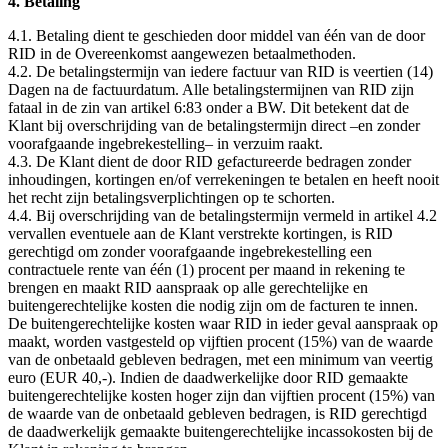
4. Betaling
4.1. Betaling dient te geschieden door middel van één van de door
RID in de Overeenkomst aangewezen betaalmethoden.
4.2. De betalingstermijn van iedere factuur van RID is veertien (14)
Dagen na de factuurdatum. Alle betalingstermijnen van RID zijn
fataal in de zin van artikel 6:83 onder a BW. Dit betekent dat de
Klant bij overschrijding van de betalingstermijn direct –en zonder
voorafgaande ingebrekestelling– in verzuim raakt.
4.3. De Klant dient de door RID gefactureerde bedragen zonder
inhoudingen, kortingen en/of verrekeningen te betalen en heeft nooit
het recht zijn betalingsverplichtingen op te schorten.
4.4. Bij overschrijding van de betalingstermijn vermeld in artikel 4.2
vervallen eventuele aan de Klant verstrekte kortingen, is RID
gerechtigd om zonder voorafgaande ingebrekestelling een
contractuele rente van één (1) procent per maand in rekening te
brengen en maakt RID aanspraak op alle gerechtelijke en
buitengerechtelijke kosten die nodig zijn om de facturen te innen.
De buitengerechtelijke kosten waar RID in ieder geval aanspraak op
maakt, worden vastgesteld op vijftien procent (15%) van de waarde
van de onbetaald gebleven bedragen, met een minimum van veertig
euro (EUR 40,-). Indien de daadwerkelijke door RID gemaakte
buitengerechtelijke kosten hoger zijn dan vijftien procent (15%) van
de waarde van de onbetaald gebleven bedragen, is RID gerechtigd
de daadwerkelijk gemaakte buitengerechtelijke incassokosten bij de