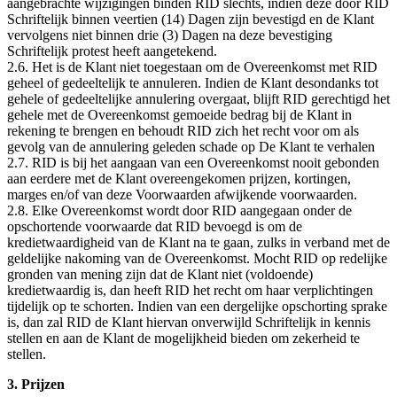
aangebrachte wijzigingen binden RID slechts, indien deze door RID
Schriftelijk binnen veertien (14) Dagen zijn bevestigd en de Klant
vervolgens niet binnen drie (3) Dagen na deze bevestiging
Schriftelijk protest heeft aangetekend.
2.6. Het is de Klant niet toegestaan om de Overeenkomst met RID
geheel of gedeeltelijk te annuleren. Indien de Klant desondanks tot
gehele of gedeeltelijke annulering overgaat, blijft RID gerechtigd het
gehele met de Overeenkomst gemoeide bedrag bij de Klant in
rekening te brengen en behoudt RID zich het recht voor om als
gevolg van de annulering geleden schade op De Klant te verhalen
2.7. RID is bij het aangaan van een Overeenkomst nooit gebonden
aan eerdere met de Klant overeengekomen prijzen, kortingen,
marges en/of van deze Voorwaarden afwijkende voorwaarden.
2.8. Elke Overeenkomst wordt door RID aangegaan onder de
opschortende voorwaarde dat RID bevoegd is om de
kredietwaardigheid van de Klant na te gaan, zulks in verband met de
geldelijke nakoming van de Overeenkomst. Mocht RID op redelijke
gronden van mening zijn dat de Klant niet (voldoende)
kredietwaardig is, dan heeft RID het recht om haar verplichtingen
tijdelijk op te schorten. Indien van een dergelijke opschorting sprake
is, dan zal RID de Klant hiervan onverwijld Schriftelijk in kennis
stellen en aan de Klant de mogelijkheid bieden om zekerheid te
stellen.
3. Prijzen