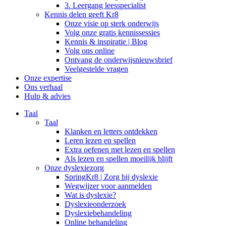
3. Leergang leesspecialist
Kennis delen geeft Kr8
Onze visie op sterk onderwijs
Volg onze gratis kennissessies
Kennis & inspiratie | Blog
Volg ons online
Ontvang de onderwijsnieuwsbrief
Veelgestelde vragen
Onze expertise
Ons verhaal
Hulp & advies
Taal
Taal
Klanken en letters ontdekken
Leren lezen en spellen
Extra oefenen met lezen en spellen
Als lezen en spellen moeilijk blijft
Onze dyslexiezorg
SpringKr8 | Zorg bij dyslexie
Wegwijzer voor aanmelden
Wat is dyslexie?
Dyslexieonderzoek
Dyslexiebehandeling
Online behandeling