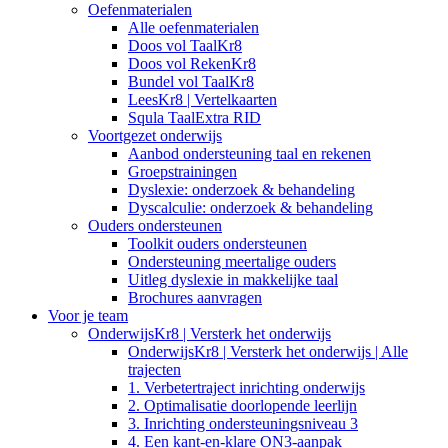
Oefenmaterialen
Alle oefenmaterialen
Doos vol TaalKr8
Doos vol RekenKr8
Bundel vol TaalKr8
LeesKr8 | Vertelkaarten
Squla TaalExtra RID
Voortgezet onderwijs
Aanbod ondersteuning taal en rekenen
Groepstrainingen
Dyslexie: onderzoek & behandeling
Dyscalculie: onderzoek & behandeling
Ouders ondersteunen
Toolkit ouders ondersteunen
Ondersteuning meertalige ouders
Uitleg dyslexie in makkelijke taal
Brochures aanvragen
Voor je team
OnderwijsKr8 | Versterk het onderwijs
OnderwijsKr8 | Versterk het onderwijs | Alle
trajecten
1. Verbetertraject inrichting onderwijs
2. Optimalisatie doorlopende leerlijn
3. Inrichting ondersteuningsniveau 3
4. Een kant-en-klare ON3-aanpak