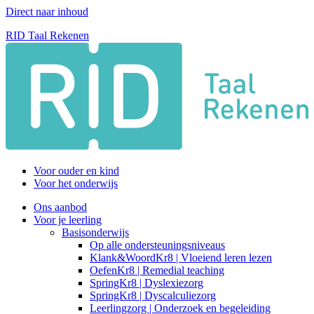
Direct naar inhoud
RID Taal Rekenen
Voor ouder en kind
Voor het onderwijs
Ons aanbod
Voor je leerling
Basisonderwijs
Op alle ondersteuningsniveaus
Klank&WoordKr8 | Vloeiend leren lezen
OefenKr8 | Remedial teaching
SpringKr8 | Dyslexiezorg
SpringKr8 | Dyscalculiezorg
Leerlingzorg | Onderzoek en begeleiding