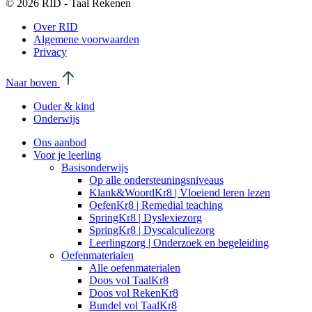
© 2026 RID - Taal Rekenen
Over RID
Algemene voorwaarden
Privacy
Naar boven
Ouder & kind
Onderwijs
Ons aanbod
Voor je leerling
Basisonderwijs
Op alle ondersteuningsniveaus
Klank&WoordKr8 | Vloeiend leren lezen
OefenKr8 | Remedial teaching
SpringKr8 | Dyslexiezorg
SpringKr8 | Dyscalculiezorg
Leerlingzorg | Onderzoek en begeleiding
Oefenmaterialen
Alle oefenmaterialen
Doos vol TaalKr8
Doos vol RekenKr8
Bundel vol TaalKr8