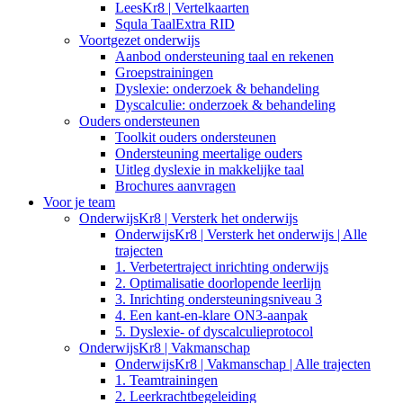
LeesKr8 | Vertelkaarten
Squla TaalExtra RID
Voortgezet onderwijs
Aanbod ondersteuning taal en rekenen
Groepstrainingen
Dyslexie: onderzoek & behandeling
Dyscalculie: onderzoek & behandeling
Ouders ondersteunen
Toolkit ouders ondersteunen
Ondersteuning meertalige ouders
Uitleg dyslexie in makkelijke taal
Brochures aanvragen
Voor je team
OnderwijsKr8 | Versterk het onderwijs
OnderwijsKr8 | Versterk het onderwijs | Alle
trajecten
1. Verbetertraject inrichting onderwijs
2. Optimalisatie doorlopende leerlijn
3. Inrichting ondersteuningsniveau 3
4. Een kant-en-klare ON3-aanpak
5. Dyslexie- of dyscalculieprotocol
OnderwijsKr8 | Vakmanschap
OnderwijsKr8 | Vakmanschap | Alle trajecten
1. Teamtrainingen
2. Leerkrachtbegeleiding