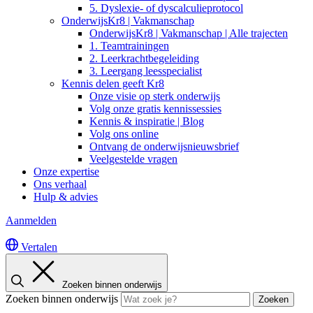
5. Dyslexie- of dyscalculieprotocol
OnderwijsKr8 | Vakmanschap
OnderwijsKr8 | Vakmanschap | Alle trajecten
1. Teamtrainingen
2. Leerkrachtbegeleiding
3. Leergang leesspecialist
Kennis delen geeft Kr8
Onze visie op sterk onderwijs
Volg onze gratis kennissessies
Kennis & inspiratie | Blog
Volg ons online
Ontvang de onderwijsnieuwsbrief
Veelgestelde vragen
Onze expertise
Ons verhaal
Hulp & advies
Aanmelden
Vertalen
Zoeken binnen onderwijs
Zoeken binnen onderwijs
Zoeken