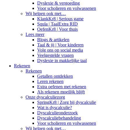
Dyslexie & vergoeding
Voor scholieren en volwassenen
Wij helpen ook met…
KlankKr8 | Serious game
Squla | TaalExtra RID
OefenKr8 | Voor thuis
Lees meer
Blogs & artikelen
Taal & jij | Voor kinderen
Volg ons op social media
Veelgestelde vragen
Dyslexie in makkelijke taal
Rekenen
Rekenen
Getallen ontdekken
Leren rekenen
Extra oefenen met rekenen
Als rekenen moeilijk blijft
Onze dyscalculiezorg
SpringKr8 | Zorg bij dyscalculie
Wat is dyscalculie?
Dyscalculieonderzoek
Dyscalculiebehandeling
Voor scholieren en volwassenen
Wij helpen ook met…