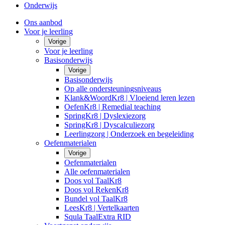
Onderwijs
Ons aanbod
Voor je leerling
Vorige
Voor je leerling
Basisonderwijs
Vorige
Basisonderwijs
Op alle ondersteuningsniveaus
Klank&WoordKr8 | Vloeiend leren lezen
OefenKr8 | Remedial teaching
SpringKr8 | Dyslexiezorg
SpringKr8 | Dyscalculiezorg
Leerlingzorg | Onderzoek en begeleiding
Oefenmaterialen
Vorige
Oefenmaterialen
Alle oefenmaterialen
Doos vol TaalKr8
Doos vol RekenKr8
Bundel vol TaalKr8
LeesKr8 | Vertelkaarten
Squla TaalExtra RID