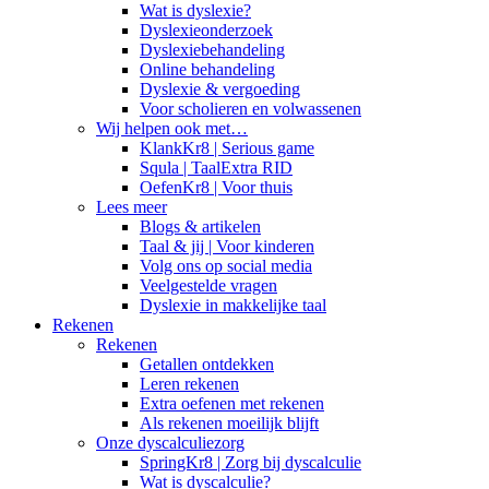
Wat is dyslexie?
Dyslexieonderzoek
Dyslexiebehandeling
Online behandeling
Dyslexie & vergoeding
Voor scholieren en volwassenen
Wij helpen ook met…
KlankKr8 | Serious game
Squla | TaalExtra RID
OefenKr8 | Voor thuis
Lees meer
Blogs & artikelen
Taal & jij | Voor kinderen
Volg ons op social media
Veelgestelde vragen
Dyslexie in makkelijke taal
Rekenen
Rekenen
Getallen ontdekken
Leren rekenen
Extra oefenen met rekenen
Als rekenen moeilijk blijft
Onze dyscalculiezorg
SpringKr8 | Zorg bij dyscalculie
Wat is dyscalculie?