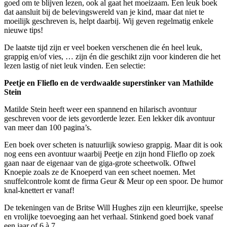
goed om te blijven lezen, ook al gaat het moeizaam. Een leuk boek
dat aansluit bij de belevingswereld van je kind, maar dat niet te
moeilijk geschreven is, helpt daarbij. Wij geven regelmatig enkele
nieuwe tips!
De laatste tijd zijn er veel boeken verschenen die én heel leuk,
grappig en/of vies, … zijn én die geschikt zijn voor kinderen die het
lezen lastig of niet leuk vinden. Een selectie:
Peetje en Flieflo en de verdwaalde superstinker van Mathilde
Stein
Matilde Stein heeft weer een spannend en hilarisch avontuur
geschreven voor de iets gevorderde lezer. Een lekker dik avontuur
van meer dan 100 pagina’s.
Een boek over scheten is natuurlijk sowieso grappig. Maar dit is ook
nog eens een avontuur waarbij Peetje en zijn hond Flieflo op zoek
gaan naar de eigenaar van de giga-grote scheetwolk. Oftwel
Knoepie zoals ze de Knoeperd van een scheet noemen. Met
snuffelcontrole komt de firma Geur & Meur op een spoor. De humor
knal-knettert er vanaf!
De tekeningen van de Britse Will Hughes zijn een kleurrijke, speelse
en vrolijke toevoeging aan het verhaal. Stinkend goed boek vanaf
een jaar of 6 à 7.