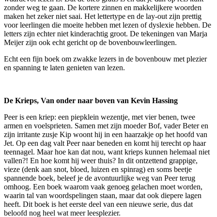
zonder weg te gaan. De kortere zinnen en makkelijkere woorden
maken het zeker niet saai. Het lettertype en de lay-out zijn prettig
voor leerlingen die moeite hebben met lezen of dyslexie hebben. De
letters zijn echter niet kinderachtig groot. De tekeningen van Marja
Meijer zijn ook echt gericht op de bovenbouwleerlingen.
Echt een fijn boek om zwakke lezers in de bovenbouw met plezier
en spanning te laten genieten van lezen.
De Krieps, Van onder naar boven van Kevin Hassing
Peer is een kriep: een piepklein wezentje, met vier benen, twee
armen en voelsprieten. Samen met zijn moeder Bof, vader Beter en
zijn irritante zusje Kip woont hij in een haarzakje op het hoofd van
Jet. Op een dag valt Peer naar beneden en komt hij terecht op haar
teennagel. Maar hoe kan dat nou, want krieps kunnen helemaal niet
vallen?! En hoe komt hij weer thuis? In dit ontzettend grappige,
vieze (denk aan snot, bloed, luizen en spinrag) en soms beetje
spannende boek, beleef je de avontuurlijke weg van Peer terug
omhoog. Een boek waarom vaak genoeg gelachen moet worden,
waarin tal van woordspelingen staan, maar dat ook diepere lagen
heeft. Dit boek is het eerste deel van een nieuwe serie, dus dat
beloofd nog heel wat meer leesplezier.