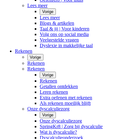
Lees meer
Vorige
Lees meer
Blogs & artikelen
Taal & jij | Voor kinderen
Volg ons op social media
Veelgestelde vragen
Dyslexie in makkelijke taal
Rekenen
Vorige
Rekenen
Rekenen
Vorige
Rekenen
Getallen ontdekken
Leren rekenen
Extra oefenen met rekenen
Als rekenen moeilijk blijft
Onze dyscalculiezorg
Vorige
Onze dyscalculiezorg
SpringKr8 | Zorg bij dyscalculie
Wat is dyscalculie?
Dyscalculieonderzoek