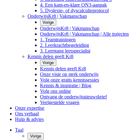
4. Een kant-en-klare ON3-aanpak
5. Dyslexie- of dyscalculieprotocol
OnderwijsKr8 | Vakmanschap
Vorige
OnderwijsKr8 | Vakmanschap
OnderwijsKr8 | Vakmanschap | Alle trajecten
1. Teamtrainingen
2. Leerkrachtbegeleiding
3. Leergang leesspecialist
Kennis delen geeft Kr8
Vorige
Kennis delen geeft Kr8
Onze visie op sterk onderwijs
Volg onze gratis kennissessies
Kennis & inspiratie | Blog
Volg ons online
Ontvang de onderwijsnieuwsbrief
Veelgestelde vragen
Onze expertise
Ons verhaal
Hulp & advies
Taal
Vorige