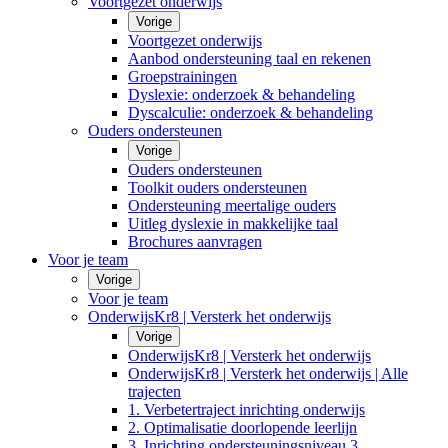
Voortgezet onderwijs
Vorige
Voortgezet onderwijs
Aanbod ondersteuning taal en rekenen
Groepstrainingen
Dyslexie: onderzoek & behandeling
Dyscalculie: onderzoek & behandeling
Ouders ondersteunen
Vorige
Ouders ondersteunen
Toolkit ouders ondersteunen
Ondersteuning meertalige ouders
Uitleg dyslexie in makkelijke taal
Brochures aanvragen
Voor je team
Vorige
Voor je team
OnderwijsKr8 | Versterk het onderwijs
Vorige
OnderwijsKr8 | Versterk het onderwijs
OnderwijsKr8 | Versterk het onderwijs | Alle
trajecten
1. Verbetertraject inrichting onderwijs
2. Optimalisatie doorlopende leerlijn
3. Inrichting ondersteuningsniveau 3