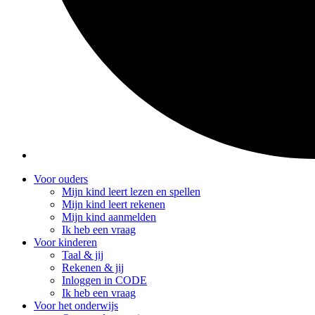
Voor ouders
Mijn kind leert lezen en spellen
Mijn kind leert rekenen
Mijn kind aanmelden
Ik heb een vraag
Voor kinderen
Taal & jij
Rekenen & jij
Inloggen in CODE
Ik heb een vraag
Voor het onderwijs