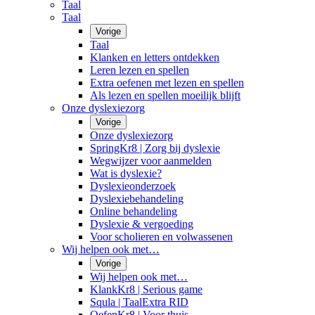
Taal
Taal
Vorige
Taal
Klanken en letters ontdekken
Leren lezen en spellen
Extra oefenen met lezen en spellen
Als lezen en spellen moeilijk blijft
Onze dyslexiezorg
Vorige
Onze dyslexiezorg
SpringKr8 | Zorg bij dyslexie
Wegwijzer voor aanmelden
Wat is dyslexie?
Dyslexieonderzoek
Dyslexiebehandeling
Online behandeling
Dyslexie & vergoeding
Voor scholieren en volwassenen
Wij helpen ook met…
Vorige
Wij helpen ook met…
KlankKr8 | Serious game
Squla | TaalExtra RID
OefenKr8 | Voor thuis