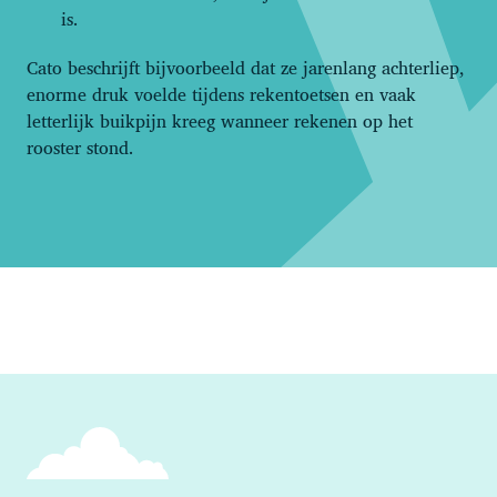
is.
Cato beschrijft bijvoorbeeld dat ze jarenlang achterliep,
enorme druk voelde tijdens rekentoetsen en vaak
letterlijk buikpijn kreeg wanneer rekenen op het
rooster stond.