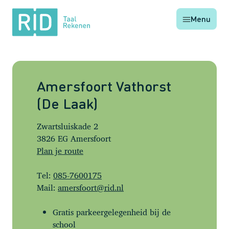
RID
Menu
Taal
Rekenen
Amersfoort Vathorst
(De Laak)
Zwartsluiskade 2
3826 EG Amersfoort
Plan je route
Tel:
085-7600175
Mail:
amersfoort@rid.nl
Gratis parkeergelegenheid bij de
school