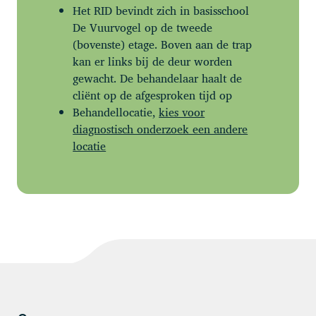
Het RID bevindt zich in basisschool
De Vuurvogel op de tweede
(bovenste) etage. Boven aan de trap
kan er links bij de deur worden
gewacht. De behandelaar haalt de
cliënt op de afgesproken tijd op
Behandellocatie,
kies voor
diagnostisch onderzoek een andere
locatie