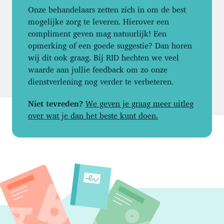
Onze behandelaars zetten zich in om de best
mogelijke zorg te leveren. Hierover een
compliment geven mag natuurlijk! Een
opmerking of een goede suggestie? Dan horen
wij dit ook graag. Bij RID hechten we veel
waarde aan jullie feedback om zo onze
dienstverlening nog verder te verbeteren.
Niet tevreden?
We geven je graag meer uitleg
over wat je dan het beste kunt doen.