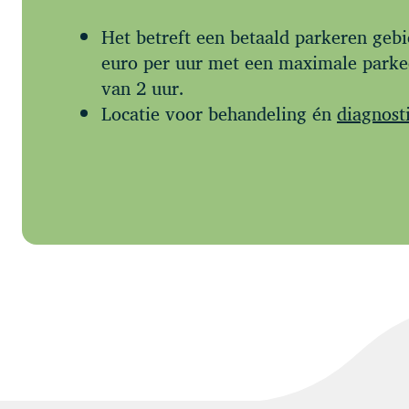
Het betreft een betaald parkeren gebi
euro per uur met een maximale park
van 2 uur.
Locatie voor behandeling én
diagnost