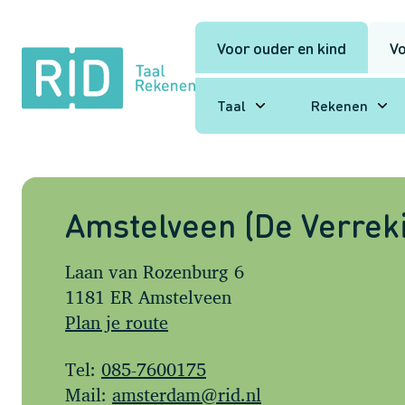
Voor ouder en kind
Vo
RID
Taal
Rekenen
Taal
Rekenen
Amstelveen (De Verreki
Laan van Rozenburg 6
1181 ER Amstelveen
Plan je route
Tel:
085-7600175
Mail:
amsterdam@rid.nl