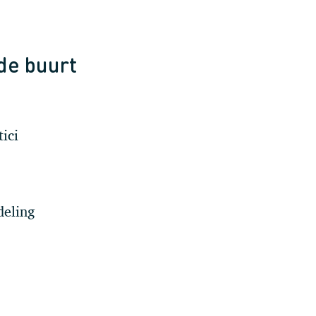
 de buurt
ici
deling