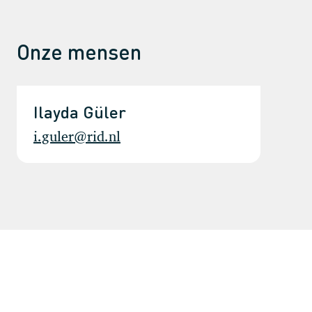
Onze mensen
Ilayda Güler
i.guler@rid.nl