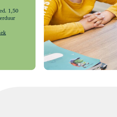
ed. 1,50
eerduur
iek