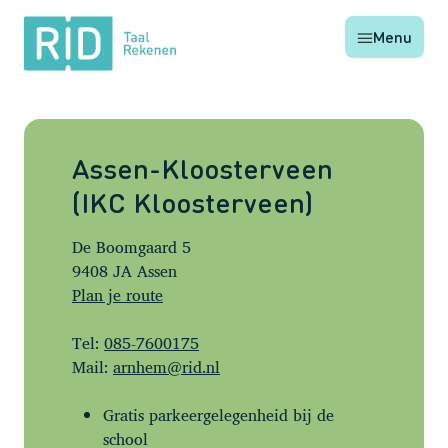
RID
Menu
Taal
Rekenen
Assen-Kloosterveen
(IKC Kloosterveen)
De Boomgaard 5
9408 JA Assen
Plan je route
Tel:
085-7600175
Mail:
arnhem@rid.nl
Gratis parkeergelegenheid bij de
school