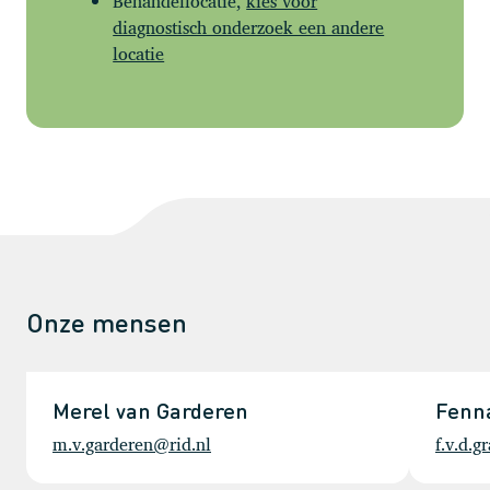
Behandellocatie,
kies voor
diagnostisch onderzoek een andere
locatie
Onze mensen
Merel van Garderen
Fenna
m.v.garderen@rid.nl
f.v.d.g