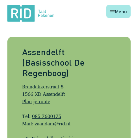
RID
Menu
Taal
Rekenen
Assendelft
(Basisschool De
Regenboog)
Brandakkerstraat 8
1566 XD Assendelft
Plan je route
Tel:
085-7600175
Mail:
zaandam@rid.nl