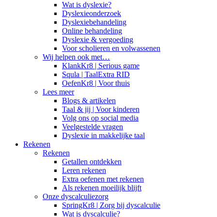
Wat is dyslexie?
Dyslexieonderzoek
Dyslexiebehandeling
Online behandeling
Dyslexie & vergoeding
Voor scholieren en volwassenen
Wij helpen ook met…
KlankKr8 | Serious game
Squla | TaalExtra RID
OefenKr8 | Voor thuis
Lees meer
Blogs & artikelen
Taal & jij | Voor kinderen
Volg ons op social media
Veelgestelde vragen
Dyslexie in makkelijke taal
Rekenen
Rekenen
Getallen ontdekken
Leren rekenen
Extra oefenen met rekenen
Als rekenen moeilijk blijft
Onze dyscalculiezorg
SpringKr8 | Zorg bij dyscalculie
Wat is dyscalculie?