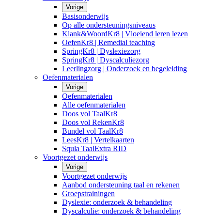
Vorige
Basisonderwijs
Op alle ondersteuningsniveaus
Klank&WoordKr8 | Vloeiend leren lezen
OefenKr8 | Remedial teaching
SpringKr8 | Dyslexiezorg
SpringKr8 | Dyscalculiezorg
Leerlingzorg | Onderzoek en begeleiding
Oefenmaterialen
Vorige
Oefenmaterialen
Alle oefenmaterialen
Doos vol TaalKr8
Doos vol RekenKr8
Bundel vol TaalKr8
LeesKr8 | Vertelkaarten
Squla TaalExtra RID
Voortgezet onderwijs
Vorige
Voortgezet onderwijs
Aanbod ondersteuning taal en rekenen
Groepstrainingen
Dyslexie: onderzoek & behandeling
Dyscalculie: onderzoek & behandeling