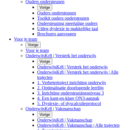
Ouders ondersteunen
Vorige
Ouders ondersteunen
Toolkit ouders ondersteunen
Ondersteuning meertalige ouders
Uitleg dyslexie in makkelijke taal
Brochures aanvragen
Voor je team
Vorige
Voor je team
OnderwijsKr8 | Versterk het onderwijs
Vorige
OnderwijsKr8 | Versterk het onderwijs
OnderwijsKr8 | Versterk het onderwijs | Alle
trajecten
1. Verbetertraject inrichting onderwijs
2. Optimalisatie doorlopende leerlijn
3. Inrichting ondersteuningsniveau 3
4. Een kant-en-klare ON3-aanpak
5. Dyslexie- of dyscalculieprotocol
OnderwijsKr8 | Vakmanschap
Vorige
OnderwijsKr8 | Vakmanschap
OnderwijsKr8 | Vakmanschap | Alle trajecten