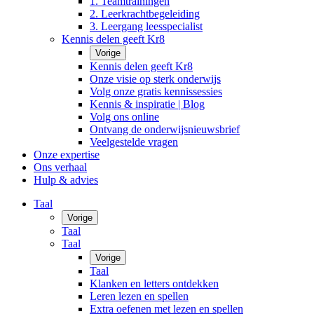
1. Teamtrainingen
2. Leerkrachtbegeleiding
3. Leergang leesspecialist
Kennis delen geeft Kr8
Vorige
Kennis delen geeft Kr8
Onze visie op sterk onderwijs
Volg onze gratis kennissessies
Kennis & inspiratie | Blog
Volg ons online
Ontvang de onderwijsnieuwsbrief
Veelgestelde vragen
Onze expertise
Ons verhaal
Hulp & advies
Taal
Vorige
Taal
Taal
Vorige
Taal
Klanken en letters ontdekken
Leren lezen en spellen
Extra oefenen met lezen en spellen