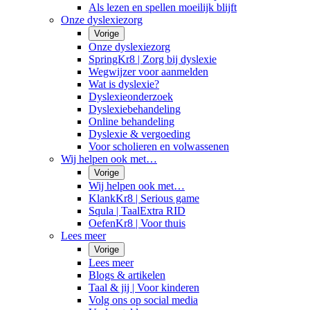
Als lezen en spellen moeilijk blijft
Onze dyslexiezorg
Vorige
Onze dyslexiezorg
SpringKr8 | Zorg bij dyslexie
Wegwijzer voor aanmelden
Wat is dyslexie?
Dyslexieonderzoek
Dyslexiebehandeling
Online behandeling
Dyslexie & vergoeding
Voor scholieren en volwassenen
Wij helpen ook met…
Vorige
Wij helpen ook met…
KlankKr8 | Serious game
Squla | TaalExtra RID
OefenKr8 | Voor thuis
Lees meer
Vorige
Lees meer
Blogs & artikelen
Taal & jij | Voor kinderen
Volg ons op social media