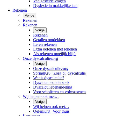
Veelgestelde vragen
Dyslexie in makkelijke taal
Rekenen
Vorige
Rekenen
Rekenen
Vorige
Rekenen
Getallen ontdekken
Leren rekenen
Extra oefenen met rekenen
Als rekenen moeilijk blijft
Onze dyscalculiezorg
Vorige
Onze dyscalculiezorg
SpringKr8 | Zorg bij dyscalculie
Wat is dyscalculie?
Dyscalculieonderzoek
Dyscalculiebehandeling
Voor scholieren en volwassenen
Wij helpen ook met…
Vorige
Wij helpen ook met…
OefenKr8 | Voor thuis
Lees meer