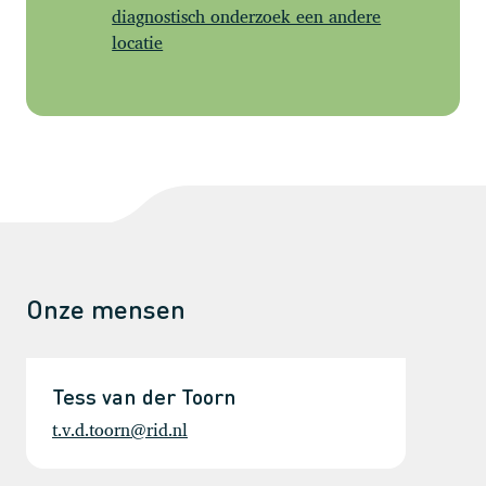
diagnostisch onderzoek een andere
locatie
Onze mensen
Tess van der Toorn
t.v.d.toorn@rid.nl