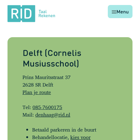
RID
Menu
Taal
Rekenen
Delft (Cornelis
Musiusschool)
Prins Mauritsstraat 37
2628 SR Delft
Plan je route
Tel:
085-7600175
Mail:
denhaag@rid.nl
Betaald parkeren in de buurt
Behandellocatie,
kies voor