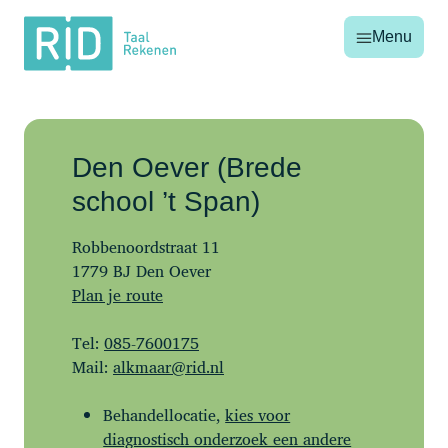
RID
Menu
Taal
Rekenen
Den Oever (Brede
school ’t Span)
Robbenoordstraat 11
1779 BJ Den Oever
Plan je route
Tel:
085-7600175
Mail:
alkmaar@rid.nl
Behandellocatie,
kies voor
diagnostisch onderzoek een andere