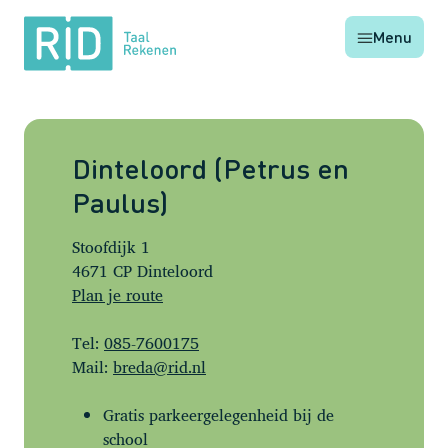
RID
Menu
Taal
Rekenen
Dinteloord (Petrus en
Paulus)
Stoofdijk 1
4671 CP Dinteloord
Plan je route
Tel:
085-7600175
Mail:
breda@rid.nl
Gratis parkeergelegenheid bij de
school