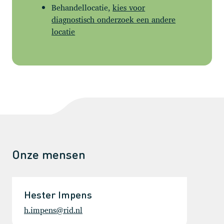
Behandellocatie,
kies voor
diagnostisch onderzoek een andere
locatie
Onze mensen
Hester Impens
h.impens@rid.nl