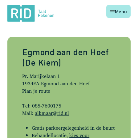
RID
Menu
Taal
Rekenen
Egmond aan den Hoef
(De Kiem)
Pr. Marijkelaan 1
1934EA Egmond aan den Hoef
Plan je route
Tel:
085-7600175
Mail:
alkmaar@rid.nl
Gratis parkeergelegenheid in de buurt
Behandellocatie,
kies voor