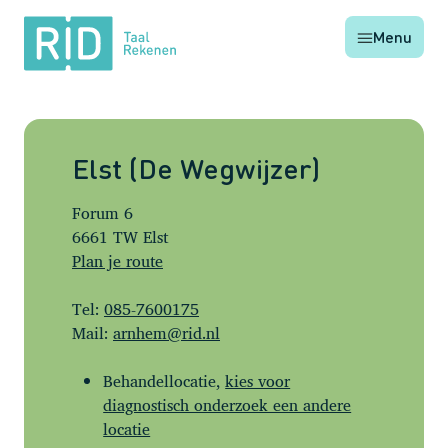
RID
Menu
Taal
Rekenen
Elst (De Wegwijzer)
Forum 6
6661 TW Elst
Plan je route
Tel:
085-7600175
Mail:
arnhem@rid.nl
Behandellocatie,
kies voor
diagnostisch onderzoek een andere
locatie