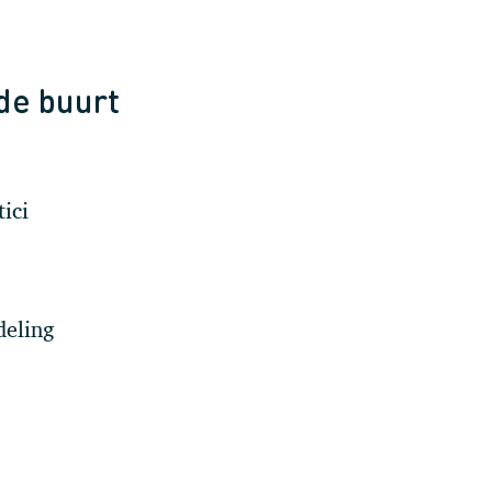
 de buurt
ici
deling