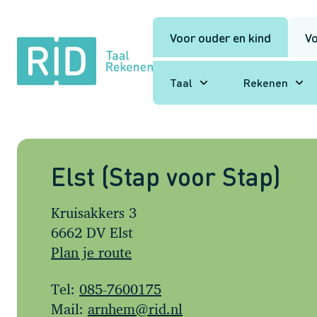
Voor ouder en kind
Vo
RID
Taal
Rekenen
Taal
Rekenen
Elst (Stap voor Stap)
Kruisakkers 3
6662 DV Elst
Plan je route
Tel:
085-7600175
Mail:
arnhem@rid.nl