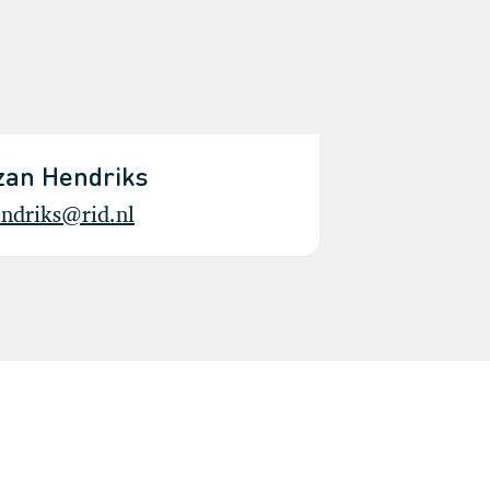
zan Hendriks
endriks@rid.nl