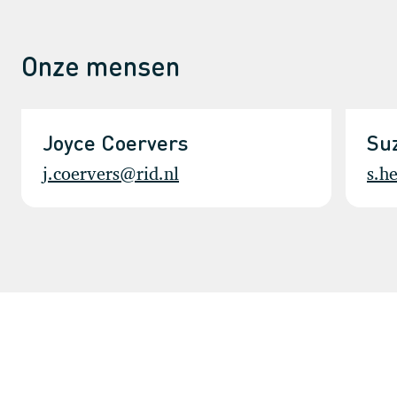
Onze mensen
Joyce Coervers
Su
j.coervers@rid.nl
s.h