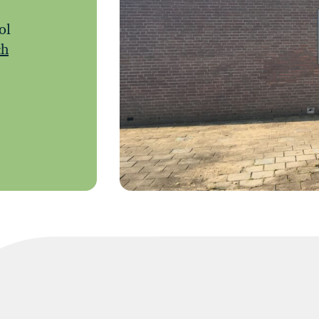
ol
ch