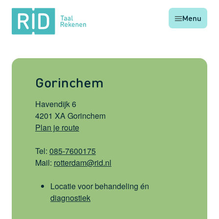
RID
Menu
Taal
Rekenen
Gorinchem
Havendijk 6
4201 XA Gorinchem
Plan je route
Tel:
085-7600175
Mail:
rotterdam@rid.nl
Locatie voor behandeling én
diagnostiek