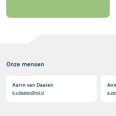
Onze mensen
Karin van Daalen
Ann
k.v.daalen@rid.nl
a.ve