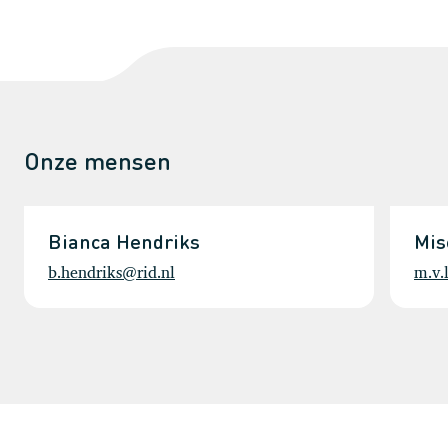
Onze mensen
Bianca Hendriks
Mis
b.hendriks@rid.nl
m.v.