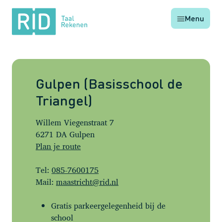
RID
Menu
Taal
Rekenen
Gulpen (Basisschool de
Triangel)
Willem Viegenstraat 7
6271 DA Gulpen
Plan je route
Tel:
085-7600175
Mail:
maastricht@rid.nl
Gratis parkeergelegenheid bij de
school