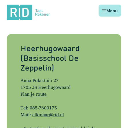
RID
Menu
Taal
Rekenen
Heerhugowaard
(Basisschool De
Zeppelin)
Anna Polaktuin 27
1705 JS Heerhugowaard
Plan je route
Tel:
085-7600175
Mail:
alkmaar@rid.nl