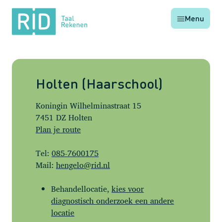
RID
Menu
Taal
Rekenen
Holten (Haarschool)
Koningin Wilhelminastraat 15
7451 DZ Holten
Plan je route
Tel:
085-7600175
Mail:
hengelo@rid.nl
Behandellocatie,
kies voor
diagnostisch onderzoek een andere
locatie