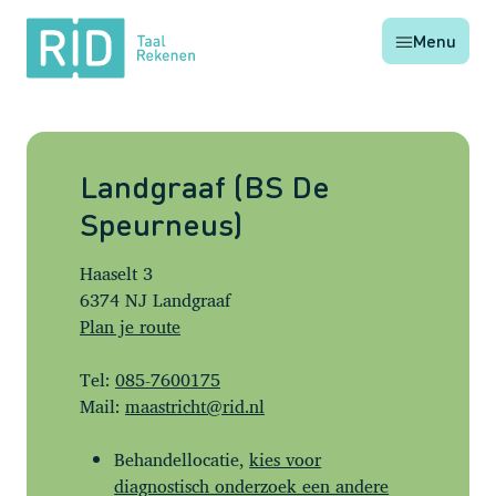
RID
Menu
Taal
Rekenen
Landgraaf (BS De
Speurneus)
Haaselt 3
6374 NJ Landgraaf
Plan je route
Tel:
085-7600175
Mail:
maastricht@rid.nl
Behandellocatie,
kies voor
diagnostisch onderzoek een andere