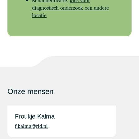
Behandellocatie,
kies voor
diagnostisch onderzoek een andere
locatie
Onze mensen
Froukje Kalma
f.kalma@rid.nl