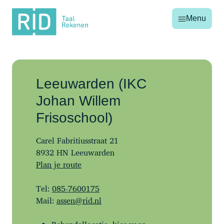
RID
Menu
Taal
Rekenen
Leeuwarden (IKC
Johan Willem
Frisoschool)
Carel Fabritiusstraat 21
8932 HN Leeuwarden
Plan je route
Tel:
085-7600175
Mail:
assen@rid.nl