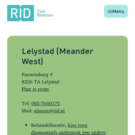
RID
Menu
Taal
Rekenen
Lelystad (Meander
West)
Pauwenburg 4
8226 TA Lelystad
Plan je route
Tel:
085-7600175
Mail:
almere@rid.nl
Behandellocatie,
kies voor
diagnostisch onderzoek een andere