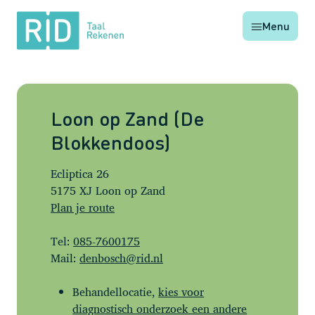
RID
Menu
Taal
Rekenen
Loon op Zand (De
Blokkendoos)
Ecliptica 26
5175 XJ Loon op Zand
Plan je route
Tel:
085-7600175
Mail:
denbosch@rid.nl
Behandellocatie,
kies voor
diagnostisch onderzoek een andere