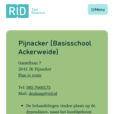
RID
Menu
Taal
Rekenen
Pijnacker (Basisschool
Ackerweide)
Gantellaan 7
2642 JK Pijnacker
Plan je route
Tel:
085-7600175
Mail:
denhaag@rid.nl
De behandelingen vinden plaats op de
dependance, naast het hoofdgebouw