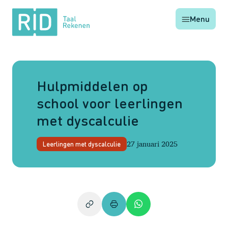
RID
Menu
Taal
Rekenen
Hulpmiddelen op
school voor leerlingen
met dyscalculie
27 januari 2025
Leerlingen met dyscalculie