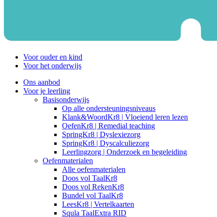
Voor ouder en kind
Voor het onderwijs
Ons aanbod
Voor je leerling
Basisonderwijs
Op alle ondersteuningsniveaus
Klank&WoordKr8 | Vloeiend leren lezen
OefenKr8 | Remedial teaching
SpringKr8 | Dyslexiezorg
SpringKr8 | Dyscalculiezorg
Leerlingzorg | Onderzoek en begeleiding
Oefenmaterialen
Alle oefenmaterialen
Doos vol TaalKr8
Doos vol RekenKr8
Bundel vol TaalKr8
LeesKr8 | Vertelkaarten
Squla TaalExtra RID