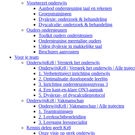
Voortgezet onderwijs
Aanbod ondersteuning taal en rekenen
Groepstrainingen
Dyslexie: onderzoek & behandeling
Dyscalculie: onderzoek & behandeling
Ouders ondersteunen
Toolkit ouders ondersteunen
Ondersteuning meertalige ouders
Uitleg dyslexie in makkelijke taal
Brochures aanvragen
Voor je team
OnderwijsKr8 | Versterk het onderwijs
OnderwijsKr8 | Versterk het onderwijs | Alle trajec
1. Verbetertraject inrichting onderwijs
2. Optimalisatie doorlopende leerlijn
3. Inrichting ondersteuningsniveau 3
4. Een kant-en-klare ON3-aanpak
5. Dyslexie- of dyscalculieprotocol
OnderwijsKr8 | Vakmanschap
OnderwijsKr8 | Vakmanschap | Alle trajecten
1. Teamtrainingen
2. Leerkrachtbegeleiding
3. Leergang leesspecialist
Kennis delen geeft Kr8
Onze visie op sterk onderwijs