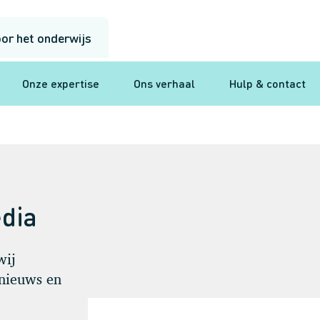
or het onderwijs
Onze expertise
Ons verhaal
Hulp & contact
edia
wij
 nieuws en