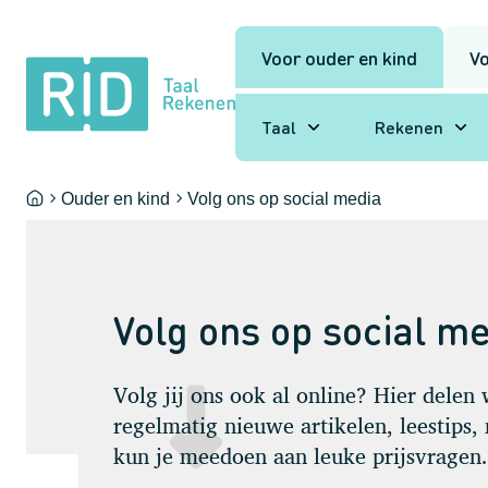
Voor ouder en kind
Vo
RID
Taal
Rekenen
Taal
Rekenen
Ouder en kind
Volg ons op social media
Home
-
-
Volg ons op social m
Volg jij ons ook al online? Hier delen 
regelmatig nieuwe artikelen, leestips,
kun je meedoen aan leuke prijsvragen.