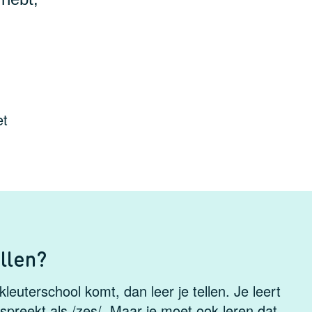
et
ellen?
 kleuterschool komt, dan leer je tellen. Je leert
uitspreekt als /zes/. Maar je moet ook leren dat