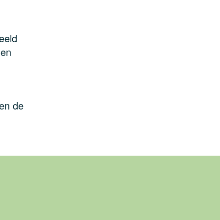
eeld
 en
men de