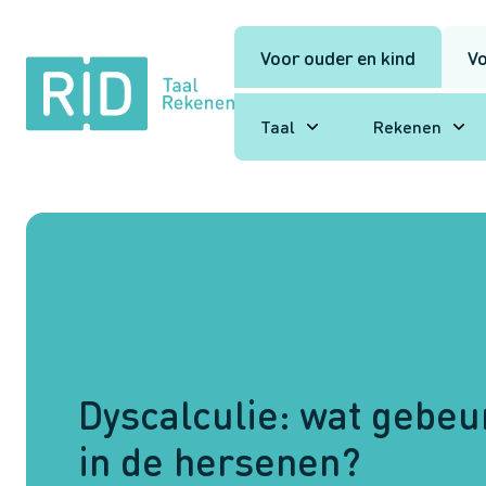
Voor ouder en kind
Vo
RID
Taal
Taal
Rekenen
Rekenen
Dyscalculie: wat gebeu
in de hersenen?