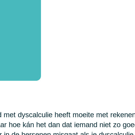
d met dyscalculie heeft moeite met rekenen,
Maar hoe kán het dan dat iemand niet zo go
in de hersenen misgaat als je dyscalculie