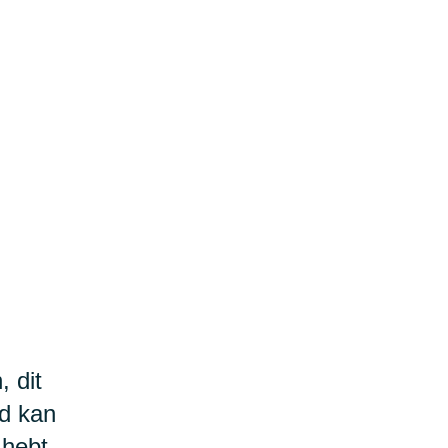
 dit
ed kan
 hebt,