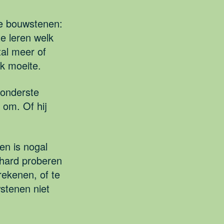
ste bouwstenen:
e leren welk
tal meer of
k moeite.
 onderste
t om. Of hij
en is nogal
 hard proberen
rekenen, of te
stenen niet