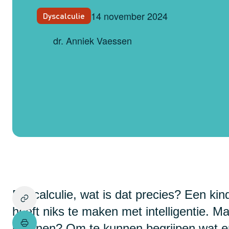
14 november 2024
Dyscalculie
dr. Anniek Vaessen
Dyscalculie, wat is dat precies? Een kin
heeft niks te maken met intelligentie. 
rekenen? Om te kunnen begrijpen wat er 