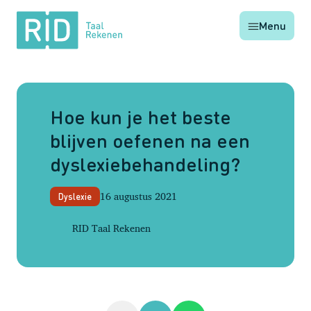
RID
Menu
Taal
Rekenen
Hoe kun je het beste
blijven oefenen na een
dyslexiebehandeling?
16 augustus 2021
Dyslexie
RID Taal Rekenen