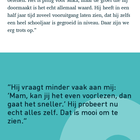
doormaakt is het echt allemaal waard. Hij heeft in een
half jaar tijd zoveel vooruitgang laten zien, dat hij zelfs
een heel schooljaar is gegroeid in niveau. Daar zijn we
erg trots op.”
“Hij vraagt minder vaak aan mij:
‘Mam, kan jij het even voorlezen, dan
gaat het sneller.’ Hij probeert nu
echt alles zelf. Dat is mooi om te
zien.”