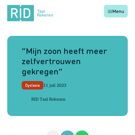
RID
Menu
Taal
Rekenen
“Mijn zoon heeft meer
zelfvertrouwen
gekregen”
11 juli 2023
Dyslexie
RID Taal Rekenen