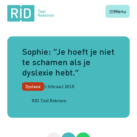
RID
Menu
Taal
Rekenen
Sophie: “Je hoeft je niet
te schamen als je
dyslexie hebt.”
5 februari 2018
Dyslexie
RID Taal Rekenen