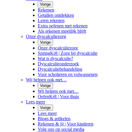
Vorige
Rekenen
Getallen ontdekken
Leren rekenen
Extra oefenen met rekenen
Als rekenen moeilijk blijft
Onze dyscalculiezorg
Vorige
Onze dyscalculiezorg
SpringKr8 | Zorg bij dyscalculie
Wat is dyscalculie?
Dyscalculieonderzoek
Dyscalculiebehandeling
Voor scholieren en volwassenen
Wij helpen ook met…
Vorige
Wij helpen ook met…
OefenKr8 | Voor thuis
Lees meer
Vorige
Lees meer
Blogs & artikelen
Rekenen & jij | Voor kinderen
Volg ons op social media