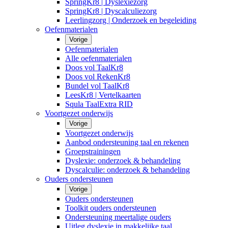
SpringKr8 | Dyslexiezorg
SpringKr8 | Dyscalculiezorg
Leerlingzorg | Onderzoek en begeleiding
Oefenmaterialen
Vorige
Oefenmaterialen
Alle oefenmaterialen
Doos vol TaalKr8
Doos vol RekenKr8
Bundel vol TaalKr8
LeesKr8 | Vertelkaarten
Squla TaalExtra RID
Voortgezet onderwijs
Vorige
Voortgezet onderwijs
Aanbod ondersteuning taal en rekenen
Groepstrainingen
Dyslexie: onderzoek & behandeling
Dyscalculie: onderzoek & behandeling
Ouders ondersteunen
Vorige
Ouders ondersteunen
Toolkit ouders ondersteunen
Ondersteuning meertalige ouders
Uitleg dyslexie in makkelijke taal