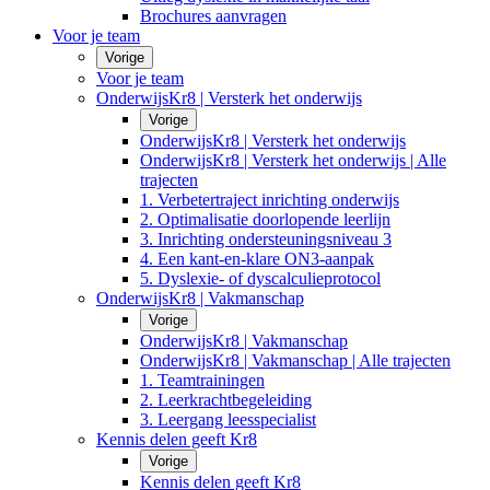
Brochures aanvragen
Voor je team
Vorige
Voor je team
OnderwijsKr8 | Versterk het onderwijs
Vorige
OnderwijsKr8 | Versterk het onderwijs
OnderwijsKr8 | Versterk het onderwijs | Alle
trajecten
1. Verbetertraject inrichting onderwijs
2. Optimalisatie doorlopende leerlijn
3. Inrichting ondersteuningsniveau 3
4. Een kant-en-klare ON3-aanpak
5. Dyslexie- of dyscalculieprotocol
OnderwijsKr8 | Vakmanschap
Vorige
OnderwijsKr8 | Vakmanschap
OnderwijsKr8 | Vakmanschap | Alle trajecten
1. Teamtrainingen
2. Leerkrachtbegeleiding
3. Leergang leesspecialist
Kennis delen geeft Kr8
Vorige
Kennis delen geeft Kr8