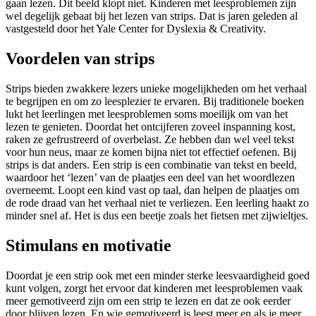
gaan lezen. Dit beeld klopt niet. Kinderen met leesproblemen zijn
wel degelijk gebaat bij het lezen van strips. Dat is jaren geleden al
vastgesteld door het Yale Center for Dyslexia & Creativity.
Voordelen van strips
Strips bieden zwakkere lezers unieke mogelijkheden om het verhaal
te begrijpen en om zo leesplezier te ervaren. Bij traditionele boeken
lukt het leerlingen met leesproblemen soms moeilijk om van het
lezen te genieten. Doordat het ontcijferen zoveel inspanning kost,
raken ze gefrustreerd of overbelast. Ze hebben dan wel veel tekst
voor hun neus, maar ze komen bijna niet tot effectief oefenen. Bij
strips is dat anders. Een strip is een combinatie van tekst en beeld,
waardoor het ‘lezen’ van de plaatjes een deel van het woordlezen
overneemt. Loopt een kind vast op taal, dan helpen de plaatjes om
de rode draad van het verhaal niet te verliezen. Een leerling haakt zo
minder snel af. Het is dus een beetje zoals het fietsen met zijwieltjes.
Stimulans en motivatie
Doordat je een strip ook met een minder sterke leesvaardigheid goed
kunt volgen, zorgt het ervoor dat kinderen met leesproblemen vaak
meer gemotiveerd zijn om een strip te lezen en dat ze ook eerder
door blijven lezen. En wie gemotiveerd is leest meer en als je meer