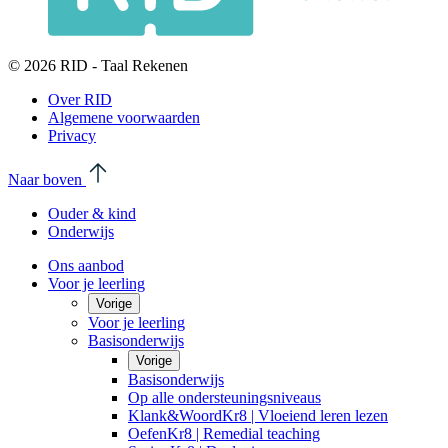
© 2026 RID - Taal Rekenen
Over RID
Algemene voorwaarden
Privacy
Naar boven
Ouder & kind
Onderwijs
Ons aanbod
Voor je leerling
Vorige
Voor je leerling
Basisonderwijs
Vorige
Basisonderwijs
Op alle ondersteuningsniveaus
Klank&WoordKr8 | Vloeiend leren lezen
OefenKr8 | Remedial teaching