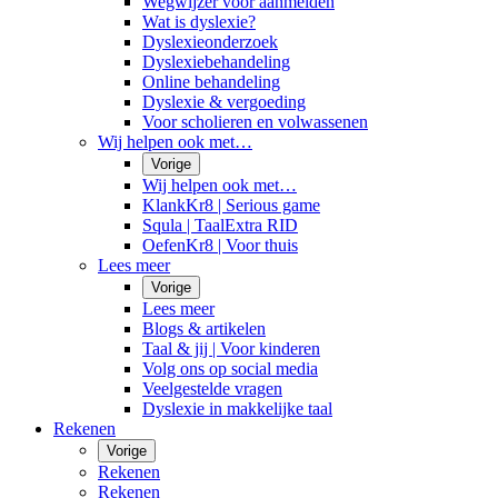
Wegwijzer voor aanmelden
Wat is dyslexie?
Dyslexieonderzoek
Dyslexiebehandeling
Online behandeling
Dyslexie & vergoeding
Voor scholieren en volwassenen
Wij helpen ook met…
Vorige
Wij helpen ook met…
KlankKr8 | Serious game
Squla | TaalExtra RID
OefenKr8 | Voor thuis
Lees meer
Vorige
Lees meer
Blogs & artikelen
Taal & jij | Voor kinderen
Volg ons op social media
Veelgestelde vragen
Dyslexie in makkelijke taal
Rekenen
Vorige
Rekenen
Rekenen