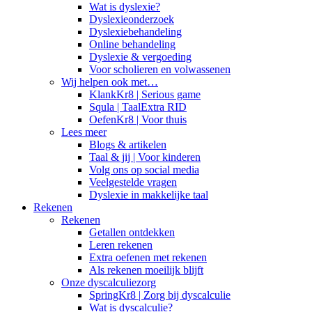
Wat is dyslexie?
Dyslexieonderzoek
Dyslexiebehandeling
Online behandeling
Dyslexie & vergoeding
Voor scholieren en volwassenen
Wij helpen ook met…
KlankKr8 | Serious game
Squla | TaalExtra RID
OefenKr8 | Voor thuis
Lees meer
Blogs & artikelen
Taal & jij | Voor kinderen
Volg ons op social media
Veelgestelde vragen
Dyslexie in makkelijke taal
Rekenen
Rekenen
Getallen ontdekken
Leren rekenen
Extra oefenen met rekenen
Als rekenen moeilijk blijft
Onze dyscalculiezorg
SpringKr8 | Zorg bij dyscalculie
Wat is dyscalculie?