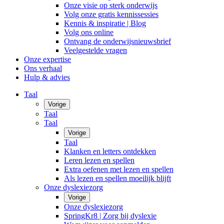
Onze visie op sterk onderwijs
Volg onze gratis kennissessies
Kennis & inspiratie | Blog
Volg ons online
Ontvang de onderwijsnieuwsbrief
Veelgestelde vragen
Onze expertise
Ons verhaal
Hulp & advies
Taal
Vorige
Taal
Taal
Vorige
Taal
Klanken en letters ontdekken
Leren lezen en spellen
Extra oefenen met lezen en spellen
Als lezen en spellen moeilijk blijft
Onze dyslexiezorg
Vorige
Onze dyslexiezorg
SpringKr8 | Zorg bij dyslexie