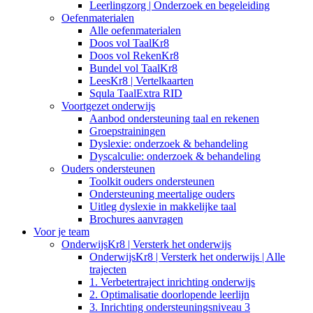
Leerlingzorg | Onderzoek en begeleiding
Oefenmaterialen
Alle oefenmaterialen
Doos vol TaalKr8
Doos vol RekenKr8
Bundel vol TaalKr8
LeesKr8 | Vertelkaarten
Squla TaalExtra RID
Voortgezet onderwijs
Aanbod ondersteuning taal en rekenen
Groepstrainingen
Dyslexie: onderzoek & behandeling
Dyscalculie: onderzoek & behandeling
Ouders ondersteunen
Toolkit ouders ondersteunen
Ondersteuning meertalige ouders
Uitleg dyslexie in makkelijke taal
Brochures aanvragen
Voor je team
OnderwijsKr8 | Versterk het onderwijs
OnderwijsKr8 | Versterk het onderwijs | Alle
trajecten
1. Verbetertraject inrichting onderwijs
2. Optimalisatie doorlopende leerlijn
3. Inrichting ondersteuningsniveau 3