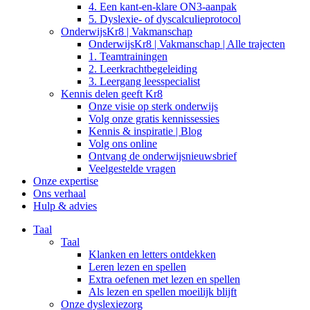
4. Een kant-en-klare ON3-aanpak
5. Dyslexie- of dyscalculieprotocol
OnderwijsKr8 | Vakmanschap
OnderwijsKr8 | Vakmanschap | Alle trajecten
1. Teamtrainingen
2. Leerkrachtbegeleiding
3. Leergang leesspecialist
Kennis delen geeft Kr8
Onze visie op sterk onderwijs
Volg onze gratis kennissessies
Kennis & inspiratie | Blog
Volg ons online
Ontvang de onderwijsnieuwsbrief
Veelgestelde vragen
Onze expertise
Ons verhaal
Hulp & advies
Taal
Taal
Klanken en letters ontdekken
Leren lezen en spellen
Extra oefenen met lezen en spellen
Als lezen en spellen moeilijk blijft
Onze dyslexiezorg