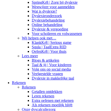
SpringKr8 | Zorg bij dyslexie
Wegwijzer voor aanmelden
Wat is dyslexie?
Dyslexieonderzoek
Dyslexiebehandeling
Online behandeling
Dyslexie & vergoeding
Voor scholieren en volwassenen
Wij helpen ook met…
KlankKr8 | Serious game
Squla | TaalExtra RID
OefenKr8 | Voor thuis
Lees meer
Blogs & artikelen
Taal & jij | Voor kinderen
Volg ons op social media
Veelgestelde vragen
Dyslexie in makkelijke taal
Rekenen
Rekenen
Getallen ontdekken
Leren rekenen
Extra oefenen met rekenen
Als rekenen moeilijk blijft
Onze dyscalculiezorg