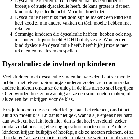
Dyscalculie is erfelijk. Dit betekent dat als een ouder of
broertje of zusje dyscalculie heeft, de kans groter is dat een
kind ook dyscalculie hebt. Maar het hoeft niet.
Dyscalculie heeft niks met dom zijn te maken: een kind kan
heel goed zijn in andere vakken en tóch moeite hebben met
rekenen.
Sommige kinderen die dyscalculie hebben, hebben ook nog
iets anders, bijvoorbeeld ADHD of dyslexie. Wanneer een
kind dyslexie én dyscalculie heeft, heeft hij/zij moeite met
rekenen én met lezen en spellen.
Dyscalculie: de invloed op kinderen
Veel kinderen met dyscalculie vinden het vervelend dat ze moeite
hebben met rekenen. Sommige kinderen voelen zich dommer dan
andere kinderen omdat ze de uitleg in de klas niet zo snel begrijpen.
Of ze worden heel zenuwachtig als ze een som moeten maken, of
als ze een beurt krijgen voor de klas.
Er zijn kinderen die een hekel krijgen aan het rekenen, omdat het
altijd zo moeilijk is. En dat is niet gek, want als je ergens heel hard
aan werkt en het lukt tóch niet, dan is dat heel vervelend. Zeker
omdat ze dat ook nog elke dag op school moeten doen. Andere
kinderen krijgen buikpijn of hoofdpijn als ze moeten rekenen, of ze
‘blokkeren’ als ze een toets moeten maken; ze weten dan niks meer