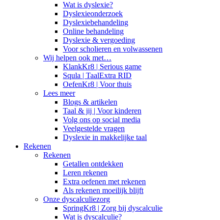
Wat is dyslexie?
Dyslexieonderzoek
Dyslexiebehandeling
Online behandeling
Dyslexie & vergoeding
Voor scholieren en volwassenen
Wij helpen ook met…
KlankKr8 | Serious game
Squla | TaalExtra RID
OefenKr8 | Voor thuis
Lees meer
Blogs & artikelen
Taal & jij | Voor kinderen
Volg ons op social media
Veelgestelde vragen
Dyslexie in makkelijke taal
Rekenen
Rekenen
Getallen ontdekken
Leren rekenen
Extra oefenen met rekenen
Als rekenen moeilijk blijft
Onze dyscalculiezorg
SpringKr8 | Zorg bij dyscalculie
Wat is dyscalculie?