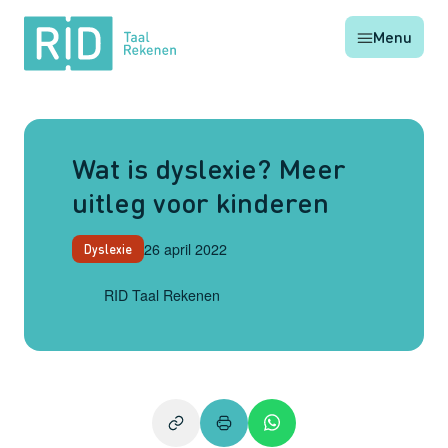
RID
Menu
Taal
Rekenen
Wat is dyslexie? Meer
uitleg voor kinderen
26 april 2022
Dyslexie
RID Taal Rekenen