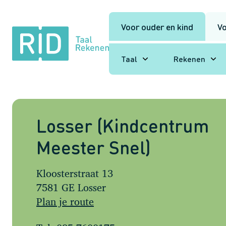
Voor ouder en kind
Vo
RID
Taal
Rekenen
Taal
Rekenen
Losser (Kindcentrum
Meester Snel)
Kloosterstraat 13
7581 GE Losser
Plan je route