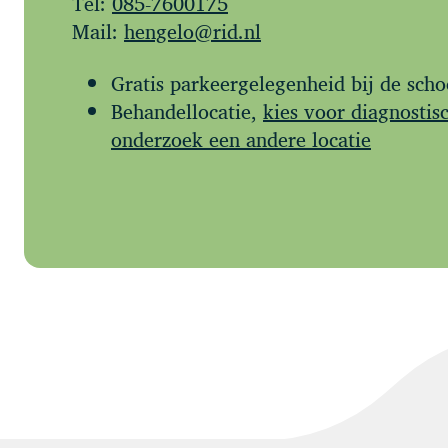
Tel:
085-7600175
Mail:
hengelo@rid.nl
Gratis parkeergelegenheid bij de scho
Behandellocatie,
kies voor diagnostis
onderzoek een andere locatie