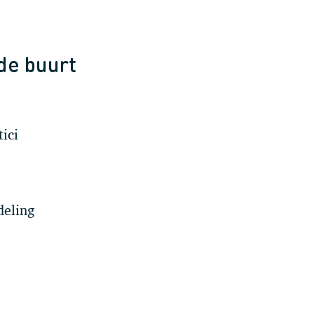
 de buurt
ici
deling