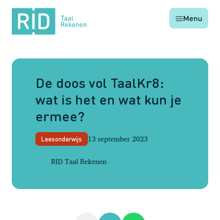
RID
Menu
Taal
Rekenen
De doos vol TaalKr8:
wat is het en wat kun je
ermee?
13 september 2023
Leesonderwijs
RID Taal Rekenen