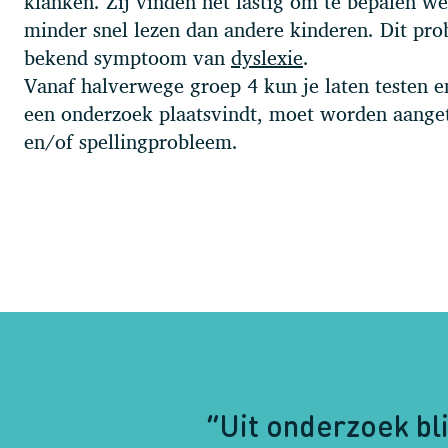
klanken. Zij vinden het lastig om te bepalen we
minder snel lezen dan andere kinderen. Dit pro
bekend symptoom van
dyslexie
.
Vanaf halverwege groep 4 kun je laten testen en
een onderzoek plaatsvindt, moet worden aangeto
en/of spellingprobleem.
“Uit onderzoek bl