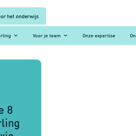
or het onderwijs
erling
Voor je team
Onze expertise
On
e 8
ling
xie