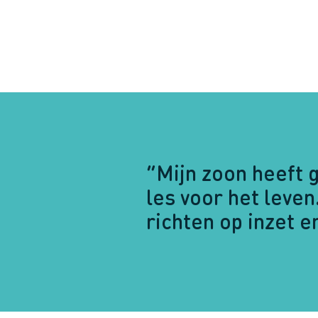
“Mijn zoon heeft g
les voor het leven
richten op inzet e