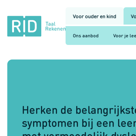
Voor ouder en kind
Vo
RID
Taal
Rekenen
Ons aanbod
Voor je le
Herken de belangrijkst
symptomen bij een leer
met vermoedelijk dysle