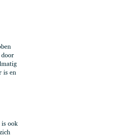
bben
n door
lmatig
 is en
 is ook
zich