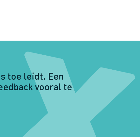
s toe leidt. Een
feedback vooral te