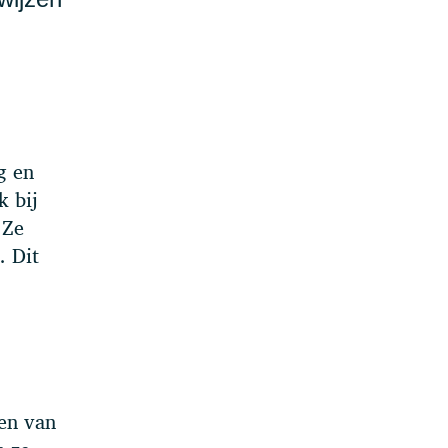
g en
k bij
 Ze
. Dit
en van