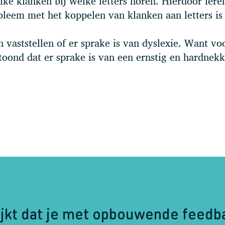
lke klanken bij welke letters horen. Hierdoor lere
bleem met het koppelen van klanken aan letters is
 vaststellen of er sprake is van dyslexie. Want vo
ond dat er sprake is van een ernstig en hardnekki
ijkt dat je met opbouwende feedb