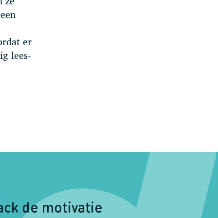
n ze
 een
ordat er
g lees-
ack de motivatie