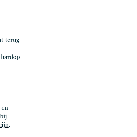
mt terug
.
j hardop
 en
bij
cijn
.