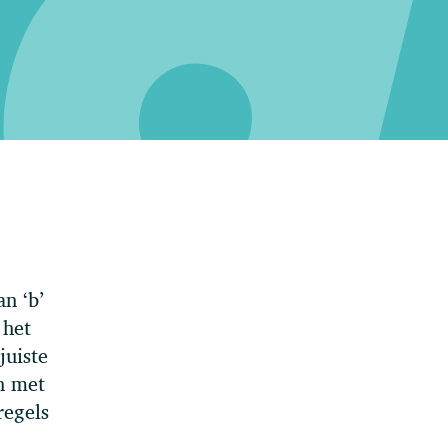
n ‘b’
 het
juiste
n met
regels