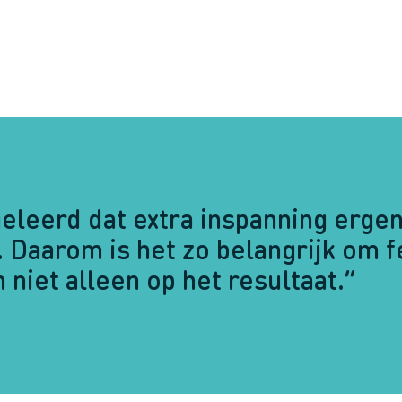
eleerd dat extra inspanning ergen
. Daarom is het zo belangrijk om 
n niet alleen op het resultaat.”