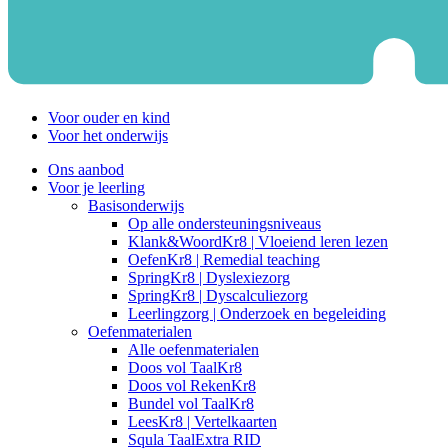
Voor ouder en kind
Voor het onderwijs
Ons aanbod
Voor je leerling
Basisonderwijs
Op alle ondersteuningsniveaus
Klank&WoordKr8 | Vloeiend leren lezen
OefenKr8 | Remedial teaching
SpringKr8 | Dyslexiezorg
SpringKr8 | Dyscalculiezorg
Leerlingzorg | Onderzoek en begeleiding
Oefenmaterialen
Alle oefenmaterialen
Doos vol TaalKr8
Doos vol RekenKr8
Bundel vol TaalKr8
LeesKr8 | Vertelkaarten
Squla TaalExtra RID