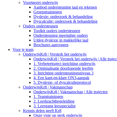
Voortgezet onderwijs
Aanbod ondersteuning taal en rekenen
Groepstrainingen
Dyslexie: onderzoek & behandeling
Dyscalculie: onderzoek & behandeling
Ouders ondersteunen
Toolkit ouders ondersteunen
Ondersteuning meertalige ouders
Uitleg dyslexie in makkelijke taal
Brochures aanvragen
Voor je team
OnderwijsKr8 | Versterk het onderwijs
OnderwijsKr8 | Versterk het onderwijs | Alle trajec
1. Verbetertraject inrichting onderwijs
2. Optimalisatie doorlopende leerlijn
3. Inrichting ondersteuningsniveau 3
4. Een kant-en-klare ON3-aanpak
5. Dyslexie- of dyscalculieprotocol
OnderwijsKr8 | Vakmanschap
OnderwijsKr8 | Vakmanschap | Alle trajecten
1. Teamtrainingen
2. Leerkrachtbegeleiding
3. Leergang leesspecialist
Kennis delen geeft Kr8
Onze visie op sterk onderwijs