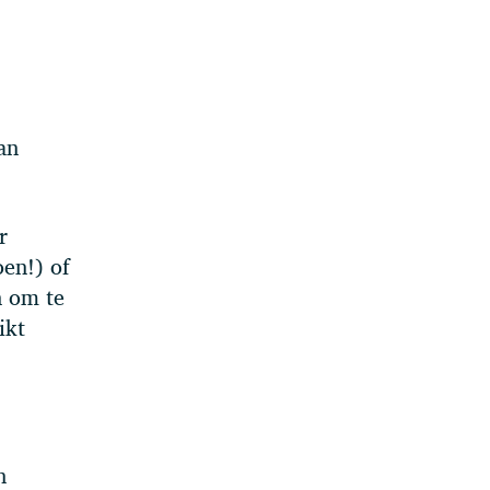
an
r
oen!) of
n om te
ikt
n