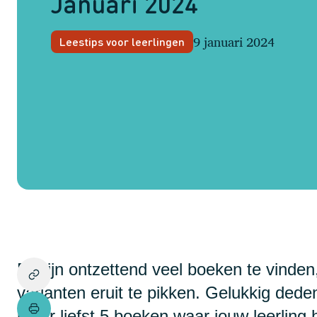
Januari 2024
9 januari 2024
Leestips voor leerlingen
Er zijn ontzettend veel boeken te vinden
varianten eruit te pikken. Gelukkig dede
maar liefst 5 boeken waar jouw leerling h