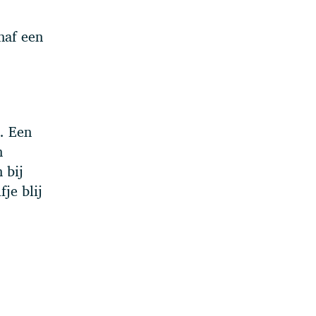
naf een
3. Een
n
 bij
je blij