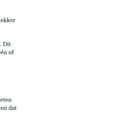
lekker
. Dit
één of
weten
gen dat