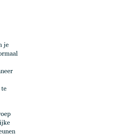
n je
normaal
nneer
 te
roep
ijke
teunen