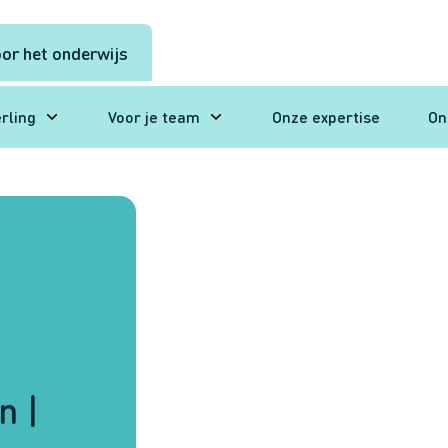
or het onderwijs
erling
Voor je team
Onze expertise
On
n |