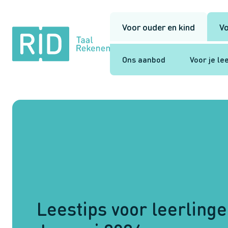
Voor ouder en kind
Vo
RID
Taal
Rekenen
Ons aanbod
Voor je le
Leestips voor leerlinge