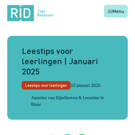
RID
Menu
Taal
Rekenen
Leestips voor
leerlingen | Januari
2025
23 januari 2025
Leestips voor leerlingen
Janneke van Eijndhoven & Leontine le
Blanc