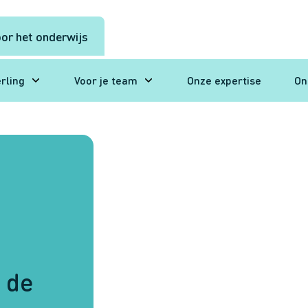
or het onderwijs
erling
Voor je team
Onze expertise
On
 de