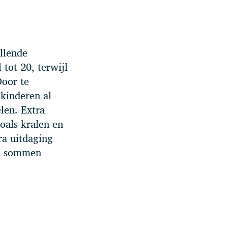
llende
tot 20, terwijl
Door te
kinderen al
len. Extra
oals kralen en
ra uitdaging
ge sommen