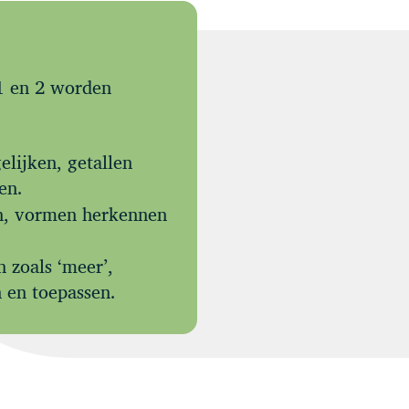
 1 en 2 worden
elijken, getallen
en.
n, vormen herkennen
zoals ‘meer’,
n en toepassen.