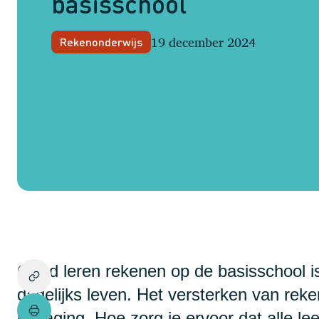
basisschool
19 december 2024
Rekenonderwijs
Goed leren rekenen op de basisschool is
dagelijks leven. Het versterken van rek
uitdaging. Hoe zorg je ervoor dat alle le