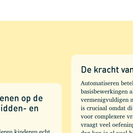
De kracht va
Automatiseren betek
basisbewerkingen al
kenen op de
vermenigvuldigen m
midden- en
is cruciaal omdat d
voor complexere vr
vraagt veel oefenin
leren kinderen echt
dag kan je al veel b