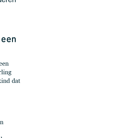
 een
 een
rling
kind dat
en