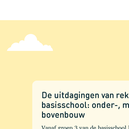
De uitdagingen van re
basisschool: onder-, 
bovenbouw
Vanaf groep 3 van de basisschool 