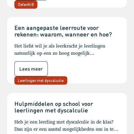
Wisman, senior onderwijsexpert bij RID, neemt
OefenKr8
je mee in een gestructureerde aanpak, waarmee
écht stappen gezet worden.
Een aangepaste leerroute voor
rekenen: waarom, wanneer en hoe?
Het liefst wil je als leerkracht je leerlingen
natuurlijk op een zo hoog mogelijk
(reken)niveau laten uitstromen aan het einde van
de basisschool. Het streven is dat zoveel mogelijk
Lees meer
leerlingen het 1S-niveau halen en als dat niet
lukt in elk geval 1F. Maar wat als al tijdens de
Leerlingen met dyscalculie
basisschoolperiode duidelijk wordt, dat het voor
een leerling heel moeilijk gaat worden om 1F te
behalen? Wat als een leerling de stof tijdens de
Hulpmiddelen op school voor
leerlingen met dyscalculie
les, zelfs met extra hulp, echt niet bij kan
houden? Welke keuzes maak je dan?
Heb je een leerling met dyscalculie in de klas?
Dan zijn er een aantal mogelijkheden om in te