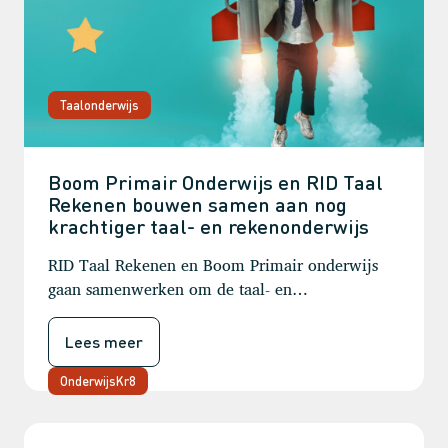
Taalonderwijs
Boom Primair Onderwijs en RID Taal
Rekenen bouwen samen aan nog
krachtiger taal- en rekenonderwijs
RID Taal Rekenen en Boom Primair onderwijs
gaan samenwerken om de taal- en
rekenontwikkeling van kinderen een extra
impuls te geven. Vanaf nu kunnen basisscholen
Lees meer
via Boom Primair Onderwijs door RID
ontwikkelde, evidence-based methodieken en
OnderwijsKr8
oefenmaterialen bestellen.