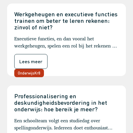
Werkgeheugen en executieve functies
trainen om beter te leren rekenen:
zinvol of niet?
Executieve functies, en dan vooral het
werkgeheugen, spelen een rol bij het rekenen en
het leren in het algemeen. De logische vraag die
dan rijst: zijn die functies ook te versterken en
Lees meer
heeft dit nut voor het leren in het algemeen en
voor rekenen in het bijzonder?
OnderwijsKr8
Professionalisering en
deskundigheidsbevordering in het
onderwijs: hoe bereik je meer?
Een schoolteam volgt een studiedag over
spellingonderwijs. Iedereen doet enthousiast