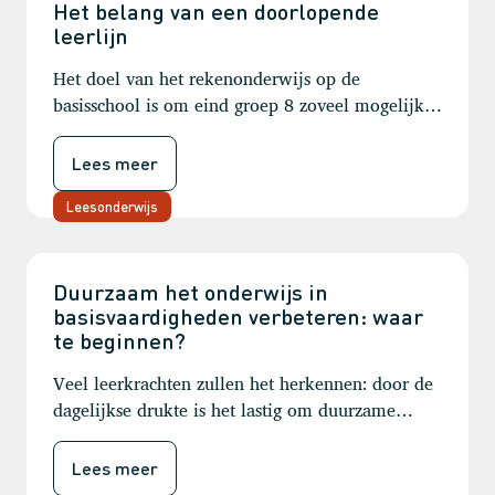
Het belang van een doorlopende
leerlijn
Het doel van het rekenonderwijs op de
basisschool is om eind groep 8 zoveel mogelijk
leerlingen op 1S-niveau te hebben. Dat is niet
alleen de verantwoordelijkheid van de leerkracht
Lees meer
van groep 8. Het hele schoolteam (vanaf groep 1)
is hier verantwoordelijk voor, want rekenkennis
Leesonderwijs
bouwt op elkaar voort. Wanneer tussentijdse
doelen niet behaald worden in een bepaalde
schoolgroep kunnen er hiaten vallen in de kennis
Duurzaam het onderwijs in
basisvaardigheden verbeteren: waar
van leerlingen, waardoor de stof in de volgende
te beginnen?
groep niet goed opgepakt wordt. Een
doorlopende leerlijn bij rekenen is daarom
Veel leerkrachten zullen het herkennen: door de
cruciaal (Ros et al., 2022).
dagelijkse drukte is het lastig om duurzame
verbeteringen in je onderwijs aan te brengen én
met collega’s breed in de school te borgen. De
Lees meer
wil is er, maar waar te starten? Florianne