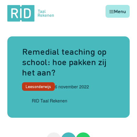
RID
Menu
Taal
Rekenen
Remedial teaching op
school: hoe pakken zij
het aan?
6 november 2022
Leesonderwijs
RID Taal Rekenen