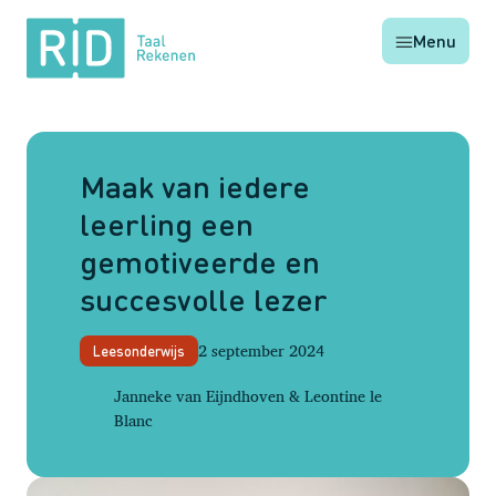
RID
Menu
Taal
Rekenen
Maak van iedere
leerling een
gemotiveerde en
succesvolle lezer
2 september 2024
Leesonderwijs
Janneke van Eijndhoven & Leontine le
Blanc