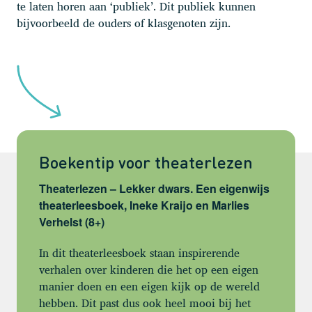
te laten horen aan ‘publiek’. Dit publiek kunnen
bijvoorbeeld de ouders of klasgenoten zijn.
Boekentip voor theaterlezen
Theaterlezen – Lekker dwars. Een eigenwijs
theaterleesboek, Ineke Kraijo en Marlies
Verhelst (8+)
In dit theaterleesboek staan inspirerende
verhalen over kinderen die het op een eigen
manier doen en een eigen kijk op de wereld
hebben. Dit past dus ook heel mooi bij het