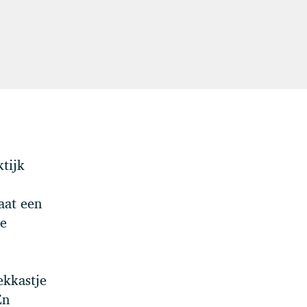
ktijk
aat een
de
ekkastje
En