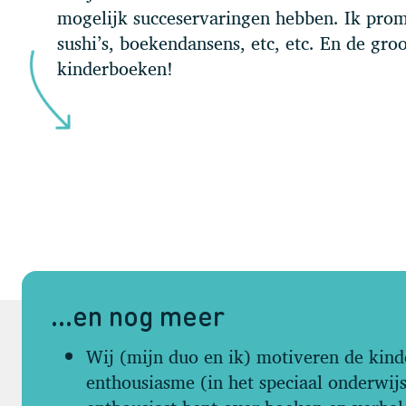
mogelijk succeservaringen hebben. Ik pro
sushi’s, boekendansens, etc, etc. En de groot
kinderboeken!
…en nog meer
Wij (mijn duo en ik) motiveren de kind
enthousiasme (in het speciaal onderwijs)