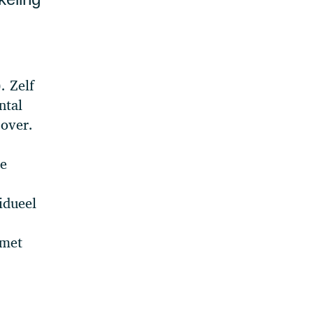
. Zelf
ntal
 over.
re
idueel
 met