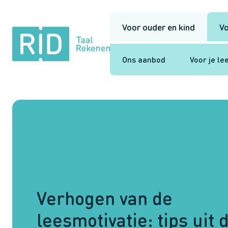
Voor ouder en kind
Vo
RID
Taal
Rekenen
Ons aanbod
Voor je le
Verhogen van de
leesmotivatie: tips uit 