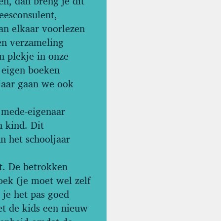
n, dan breng je dit
eesconsulent,
an elkaar voorlezen
gen verzameling
n plekje in onze
 eigen boeken
 jaar gaan we ook
s mede-eigenaar
 kind. Dit
n het schooljaar
et. De betrokken
oek (je moet wel zelf
 je het pas goed
t de kids een nieuw