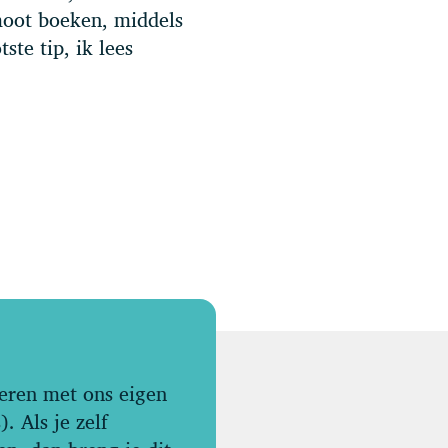
moot boeken, middels
ste tip, ik lees
eren met ons eigen
. Als je zelf