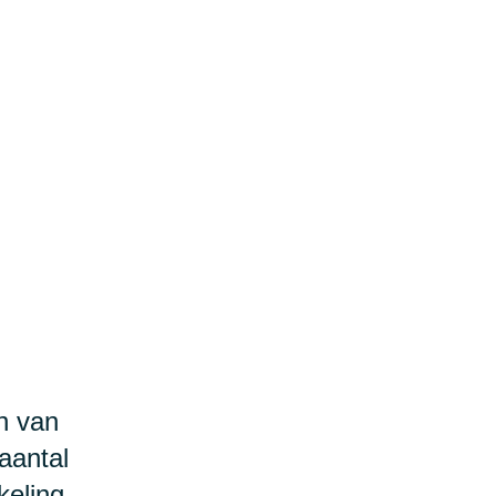
n van
aantal
keling