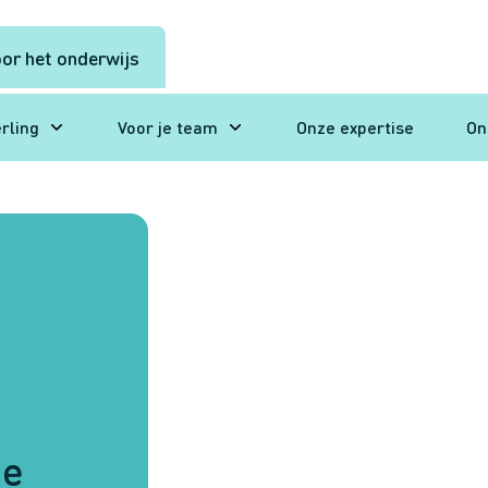
or het onderwijs
erling
Voor je team
Onze expertise
On
de