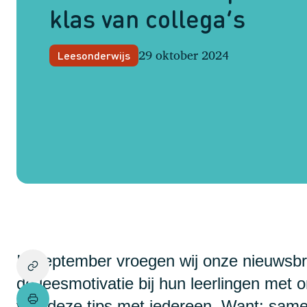
klas van collega’s
29 oktober 2024
Leesonderwijs
In september vroegen wij onze nieuwsbr
de leesmotivatie bij hun leerlingen met 
van deze tips met iedereen. Want: same