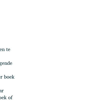
en te
lgende
er boek
ar
oek of