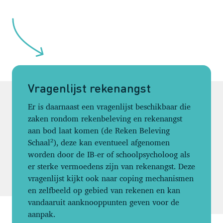
Vragenlijst rekenangst
Er is daarnaast een vragenlijst beschikbaar die
zaken rondom rekenbeleving en rekenangst
aan bod laat komen (de Reken Beleving
Schaal²), deze kan eventueel afgenomen
worden door de IB-er of schoolpsycholoog als
er sterke vermoedens zijn van rekenangst. Deze
vragenlijst kijkt ook naar coping mechanismen
en zelfbeeld op gebied van rekenen en kan
vandaaruit aanknooppunten geven voor de
aanpak.